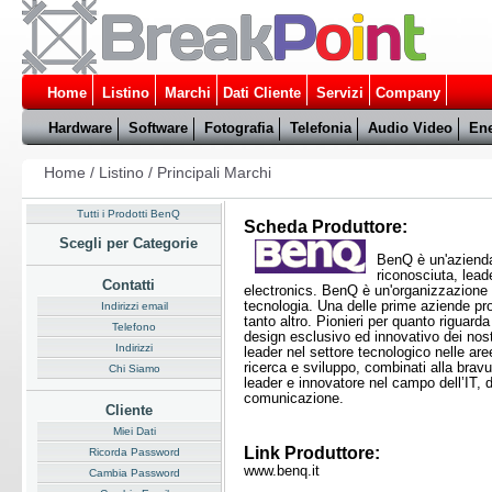
Home
Listino
Marchi
Dati Cliente
Servizi
Company
Hardware
Software
Fotografia
Telefonia
Audio Video
Ene
Home
/
Listino
/
Principali Marchi
Tutti i Prodotti BenQ
Scheda Produttore:
Scegli per Categorie
BenQ è un'azienda
riconosciuta, lea
Contatti
electronics. BenQ è un'organizzazione g
tecnologia. Una delle prime aziende produt
Indirizzi email
tanto altro. Pionieri per quanto riguarda
Telefono
design esclusivo ed innovativo dei nos
Indirizzi
leader nel settore tecnologico nelle aree
ricerca e sviluppo, combinati alla brav
Chi Siamo
leader e innovatore nel campo dell’IT, d
comunicazione.
Cliente
Miei Dati
Link Produttore:
Ricorda Password
www.benq.it
Cambia Password