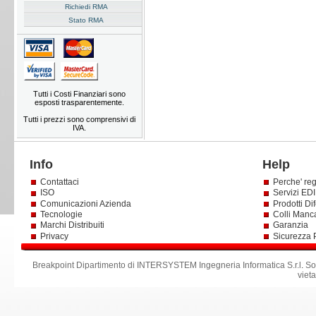
Richiedi RMA
Stato RMA
Tutti i Costi Finanziari sono
esposti trasparentemente.
Tutti i prezzi sono comprensivi di
IVA.
Info
Help
Contattaci
Perche' reg
ISO
Servizi EDI 
Comunicazioni Azienda
Prodotti Dif
Tecnologie
Colli Manc
Marchi Distribuiti
Garanzia
Privacy
Sicurezza 
Breakpoint Dipartimento di INTERSYSTEM Ingegneria Informatica S.r.l
.
So
viet