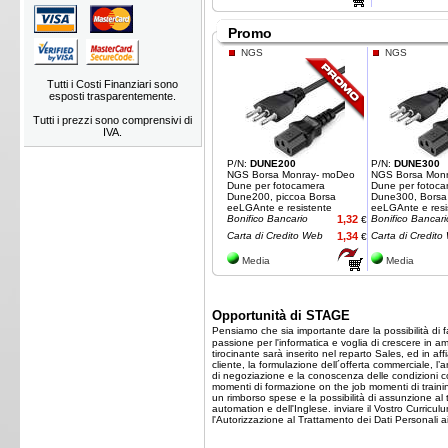
Promo
NGS
NGS
Tutti i Costi Finanziari sono
esposti trasparentemente.
Tutti i prezzi sono comprensivi di
IVA.
P/N:
DUNE200
P/N:
DUNE300
NGS Borsa Monray- moDeo
NGS Borsa Mon
Dune per fotocamera
Dune per fotoc
Dune200, piccoa Borsa
Dune300, Borsa
eeLGAnte e resistente
eeLGAnte e resi
Bonifico Bancario
1,32
Bonifico Bancari
€
Carta di Credito Web
1,34
Carta di Credito
€
Media
Media
Opportunità di STAGE
Pensiamo che sia importante dare la possibilità di 
passione per l'informatica e voglia di crescere in a
tirocinante sarà inserito nel reparto Sales, ed in 
cliente, la formulazione dell´offerta commerciale, l’a
di negoziazione e la conoscenza delle condizioni co
momenti di formazione on the job momenti di training
un rimborso spese e la possibilità di assunzione al t
automation e dell'Inglese. inviare il Vostro Curricul
l'Autorizzazione al Trattamento dei Dati Personali 