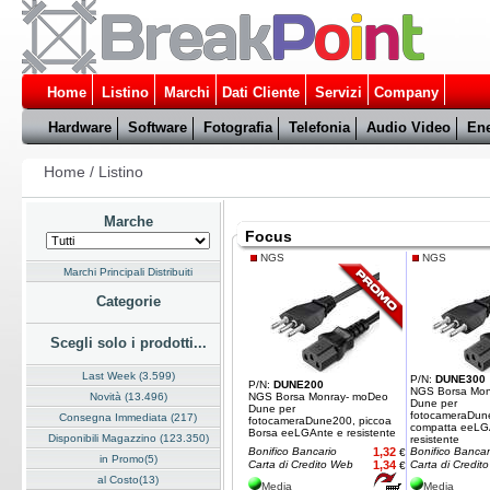
Home
Listino
Marchi
Dati Cliente
Servizi
Company
Hardware
Software
Fotografia
Telefonia
Audio Video
Ene
Home
/
Listino
Marche
Focus
NGS
NGS
Marchi Principali Distribuiti
Categorie
Scegli solo i prodotti...
Last Week (3.599)
P/N:
DUNE300
P/N:
DUNE200
NGS Borsa Mon
Novità (13.496)
NGS Borsa Monray- moDeo
Dune per
Dune per
fotocameraDun
Consegna Immediata (217)
fotocameraDune200, piccoa
compatta eeLG
Borsa eeLGAnte e resistente
Disponibili Magazzino (123.350)
resistente
Bonifico Bancario
1,32
Bonifico Bancar
€
in Promo(5)
Carta di Credito Web
1,34
Carta di Credit
€
al Costo(13)
Media
Media