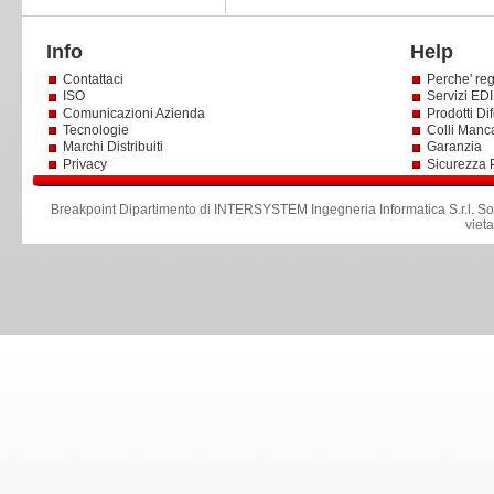
Info
Help
Contattaci
Perche' reg
ISO
Servizi EDI 
Comunicazioni Azienda
Prodotti Dif
Tecnologie
Colli Manc
Marchi Distribuiti
Garanzia
Privacy
Sicurezza 
Breakpoint Dipartimento di INTERSYSTEM Ingegneria Informatica S.r.l
.
So
viet