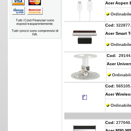
Acer Aopen E
Ordinabil
Tutti i Costi Finanziari sono
esposti trasparentemente.
Cod:
322877
Tutti i prezzi sono comprensivi di
Acer Smart To
IVA.
Ordinabil
Cod:
29144
Acer Univer
Ordinabi
Cod:
565105
Acer Wireles
Ordinabil
Cod:
277040
Acer M90-W01