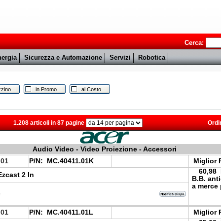
Cerca:
ergia
Sicurezza e Automazione
Servizi
Robotica
zino
in Promo
al Costo
1.208 articoli in 87 pagine
Ordi
Audio Video - Video Proiezione - Accessori
.01
P/N:
MC.40411.01K
Miglior 
60,98
zcast 2 In
B.B. ant
a merce 
e
.01
P/N:
MC.40411.01L
Miglior 