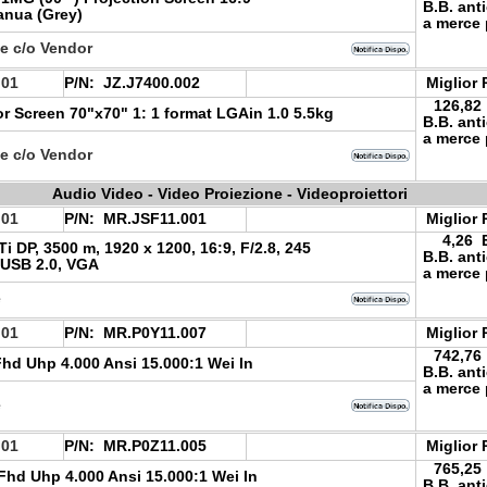
B.B. ant
anua (Grey)
a merce 
le c/o Vendor
.01
P/N:
JZ.J7400.002
Miglior 
126,82
or Screen 70"x70" 1: 1 format LGAin 1.0 5.5kg
B.B. ant
a merce 
le c/o Vendor
Audio Video - Video Proiezione - Videoproiettori
.01
P/N:
MR.JSF11.001
Miglior 
4,26 
i DP, 3500 m, 1920 x 1200, 16:9, F/2.8, 245
B.B. ant
 USB 2.0, VGA
a merce 
e
.01
P/N:
MR.P0Y11.007
Miglior 
742,76
hd Uhp 4.000 Ansi 15.000:1 Wei In
B.B. ant
a merce 
e
.01
P/N:
MR.P0Z11.005
Miglior 
765,25
Fhd Uhp 4.000 Ansi 15.000:1 Wei In
B.B. ant