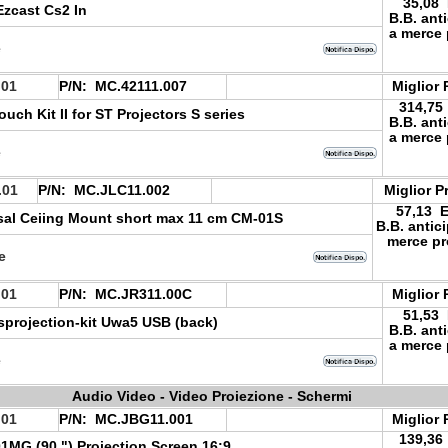
35,08
zcast Cs2 In
B.B. ant
a merce 
e
.01
P/N:
MC.42111.007
Miglior 
314,75
uch Kit II for ST Projectors S series
B.B. ant
a merce 
e
.01
P/N:
MC.JLC11.002
Miglior P
57,13 
sal Ceiing Mount short max 11 cm CM-01S
B.B. antic
merce pr
le
.01
P/N:
MC.JR311.00C
Miglior 
51,53
sprojection-kit Uwa5 USB (back)
B.B. ant
a merce 
e
Audio Video - Video Proiezione - Schermi
.01
P/N:
MC.JBG11.001
Miglior 
139,36
MG (90 ") Projection Screen 16:9