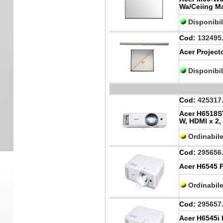
Wa/Ceiing M
Disponibi
Cod:
132495
Acer Project
Disponibi
Cod:
425317
Acer H6518ST
W, HDMI x 2,
Ordinabil
Cod:
295656
Acer H6545 F
Ordinabil
Cod:
295657
Acer H6545i 