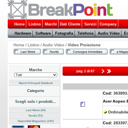
Home
Listino
Marchi
Dati Cliente
Servizi
Company
Hardware
Software
Fotografia
Telefonia
Audio Video
En
Home
/
Listino
/
Audio Video
/
Video Proiezione
Last Week
Novità
Consegna Immediata
a Magaz
Marche
pag. 1 di 87
Marchi Principali Distribuiti
Categorie
Cod:
363893
Acer Aopen E
Scegli solo i prodotti...
Last Week (46)
Ordinabil
Novità (53)
Disponibili Magazzino (165)
Cod:
283397