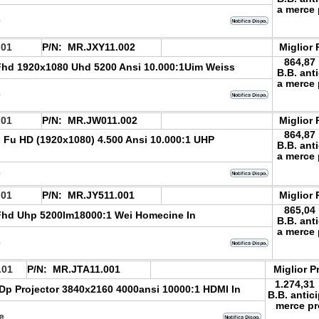
a merce 
e
.01
P/N:
MR.JXY11.002
Miglior 
864,87
Fhd 1920x1080 Uhd 5200 Ansi 10.000:1Uim Weiss
B.B. ant
a merce 
e
.01
P/N:
MR.JW011.002
Miglior 
864,87
 Fu HD (1920x1080) 4.500 Ansi 10.000:1 UHP
B.B. ant
a merce 
e
.01
P/N:
MR.JY511.001
Miglior 
865,04
Fhd Uhp 5200lm18000:1 Wei Homecine In
B.B. ant
a merce 
e
.01
P/N:
MR.JTA11.001
Miglior P
1.274,31
Dp Projector 3840x2160 4000ansi 10000:1 HDMI In
B.B. antic
merce pr
le