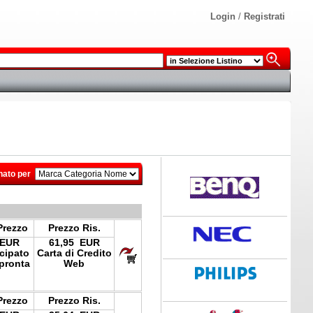
Login
/
Registrati
nato per
Prezzo
Prezzo Ris.
 EUR
61,95 EUR
icipato
Carta di Credito
pronta
Web
Prezzo
Prezzo Ris.