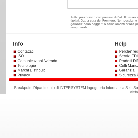
Tutti i prezzi sono comprensivi di IVA. Il Listino
titolari. Dati a cura del Fornitore. Non possiamo e
garanzie sono soggetti a cambiamenti senza prea
tempo reale.
Info
Help
Contattaci
Perche' reg
ISO
Servizi EDI 
Comunicazioni Azienda
Prodotti Dif
Tecnologie
Colli Manc
Marchi Distribuiti
Garanzia
Privacy
Sicurezza 
Breakpoint Dipartimento di INTERSYSTEM Ingegneria Informatica S.r.l
.
So
viet