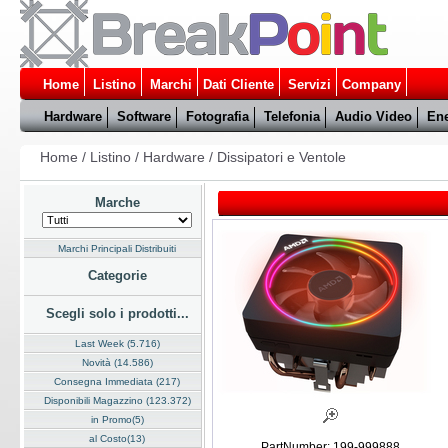
Home
Listino
Marchi
Dati Cliente
Servizi
Company
Hardware
Software
Fotografia
Telefonia
Audio Video
Ene
Home
/
Listino
/
Hardware
/
Dissipatori e Ventole
Marche
Marchi Principali Distribuiti
Categorie
Scegli solo i prodotti...
Last Week (5.716)
Novità (14.586)
Consegna Immediata (217)
Disponibili Magazzino (123.372)
in Promo(5)
al Costo(13)
PartNumber: 199-999888