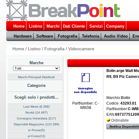
Home
Listino
Marchi
Dati Cliente
Servizi
Company
Hardware
Software
Fotografia
Telefonia
Audio Video
Ene
Home
/
Listino
/
Fotografia
/
Videocamere
Marche
Bolin arge Wall Mo
R9, B9 Ptz Camer
Marchi Principali Distribuiti
Categorie
Scegli solo i prodotti...
Marchio:
Bolin
Codice:
43293.01
PartNumber: C-
Last Week (6.388)
WM3B
PartNumber:
C-WM
Novità (14.487)
EAN:
6973775120
Consegna Immediata (217)
Ordinabile
Disponibili Magazzino (123.396)
Notifica Disponibili
in Promo(5)
al Costo(13)