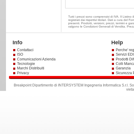
Tutti i prezzi sono comprensivi di IVA. Il Listin
registrati dai rispettivi titolari. Dati a cura del
presenti. Prodotti, versioni, prezzi, termini e g
valgono le Condizioni Generali di Vendita. Prezz
Info
Help
Contattaci
Perche' reg
ISO
Servizi EDI 
Comunicazioni Azienda
Prodotti Dif
Tecnologie
Colli Manc
Marchi Distribuiti
Garanzia
Privacy
Sicurezza 
Breakpoint Dipartimento di INTERSYSTEM Ingegneria Informatica S.r.l
.
So
viet