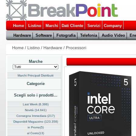
Home
Listino
Marchi
Dati Cliente
Servizi
Company
Hardware
Software
Fotografia
Telefonia
Audio Video
Ene
Home
/
Listino
/
Hardware
/
Processori
Marche
Marchi Principali Distribuiti
Categorie
Scegli solo i prodotti...
Last Week (6.386)
Novità (14.641)
Consegna Immediata (217)
Disponibili Magazzino (123.358)
in Promo(5)
al Costo(13)