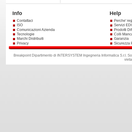
Info
Help
Contattaci
Perche' reg
ISO
Servizi EDI 
Comunicazioni Azienda
Prodotti Dif
Tecnologie
Colli Manc
Marchi Distribuiti
Garanzia
Privacy
Sicurezza 
Breakpoint Dipartimento di INTERSYSTEM Ingegneria Informatica S.r.l
.
So
viet