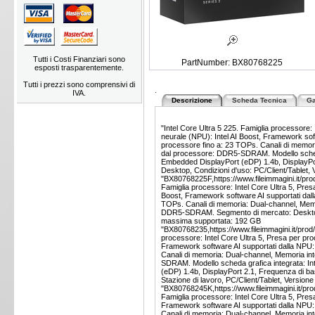
Tutti i Costi Finanziari sono
PartNumber: BX80768225
esposti trasparentemente.
Tutti i prezzi sono comprensivi di
.
IVA.
Descrizione
Scheda Tecnica
Ga
"Intel Core Ultra 5 225. Famiglia processore:
neurale (NPU): Intel AI Boost, Framework s
processore fino a: 23 TOPs. Canali di memor
dal processore: DDR5-SDRAM. Modello scheda g
Embedded DisplayPort (eDP) 1.4b, DisplayPort
Desktop, Condizioni d'uso: PC/Client/Tablet, V
"BX80768225F,https://www.fileimmagini.it/pro
Famiglia processore: Intel Core Ultra 5, Pres
Boost, Framework software AI supportati da
TOPs. Canali di memoria: Dual-channel, Memo
DDR5-SDRAM. Segmento di mercato: Desktop, C
massima supportata: 192 GB
"BX80768235,https://www.fileimmagini.it/prod
processore: Intel Core Ultra 5, Presa per pro
Framework software AI supportati dalla NPU
Canali di memoria: Dual-channel, Memoria in
SDRAM. Modello scheda grafica integrata: Int
(eDP) 1.4b, DisplayPort 2.1, Frequenza di ba
Stazione di lavoro, PC/Client/Tablet, Versione
"BX80768245K,https://www.fileimmagini.it/pr
Famiglia processore: Intel Core Ultra 5, Pre
Framework software AI supportati dalla NPU
Canali di memoria: Dual-channel, Memoria in