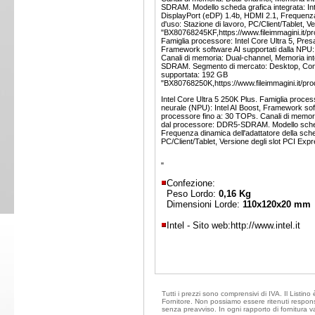
SDRAM. Modello scheda grafica integrata: Int
DisplayPort (eDP) 1.4b, HDMI 2.1, Frequenza 
d'uso: Stazione di lavoro, PC/Client/Tablet, V
"BX80768245KF,https://www.fileimmagini.it/p
Famiglia processore: Intel Core Ultra 5, Pre
Framework software AI supportati dalla NPU
Canali di memoria: Dual-channel, Memoria in
SDRAM. Segmento di mercato: Desktop, Condiz
supportata: 192 GB
"BX80768250K,https://www.fileimmagini.it/pro
Intel Core Ultra 5 250K Plus. Famiglia proces
neurale (NPU): Intel AI Boost, Framework s
processore fino a: 30 TOPs. Canali di memor
dal processore: DDR5-SDRAM. Modello scheda g
Frequenza dinamica dell'adattatore della sch
PC/Client/Tablet, Versione degli slot PCI Expr
"
Confezione:
Peso Lordo:
0,16 Kg
Dimensioni Lorde:
110x120x20 mm
Intel - Sito web:
http://www.intel.it
Tutti i prezzi sono comprensivi di IVA. Il Listino
Fornitore. Non possiamo essere ritenuti responsa
senza preavviso. In ogni rapporto di fornitura v