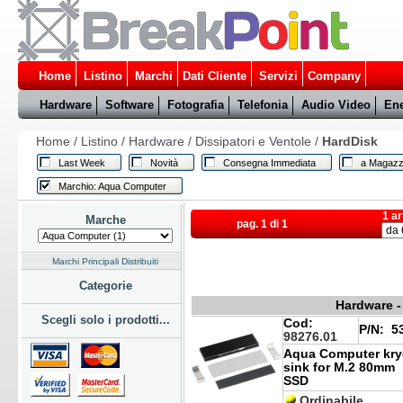
Home
Listino
Marchi
Dati Cliente
Servizi
Company
Hardware
Software
Fotografia
Telefonia
Audio Video
Ene
Home
/
Listino
/
Hardware
/
Dissipatori e Ventole
/
HardDisk
Last Week
Novità
Consegna Immediata
a Magazz
Marchio: Aqua Computer
1 ar
Marche
pag. 1 di 1
Marchi Principali Distribuiti
Categorie
Hardware - 
Scegli solo i prodotti...
Cod:
P/N:
53
98276.01
Aqua Computer kry
sink for M.2 80mm
SSD
Ordinabile