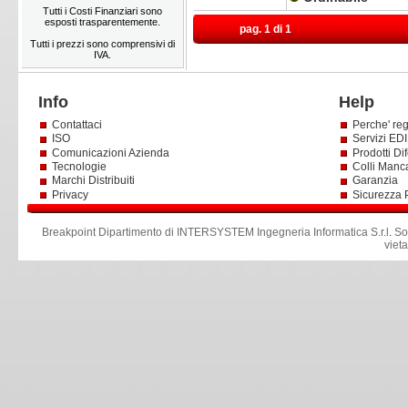
Tutti i Costi Finanziari sono
esposti trasparentemente.
pag. 1 di 1
Tutti i prezzi sono comprensivi di
IVA.
Info
Help
Contattaci
Perche' reg
ISO
Servizi EDI 
Comunicazioni Azienda
Prodotti Dif
Tecnologie
Colli Manc
Marchi Distribuiti
Garanzia
Privacy
Sicurezza 
Breakpoint Dipartimento di INTERSYSTEM Ingegneria Informatica S.r.l
.
So
viet