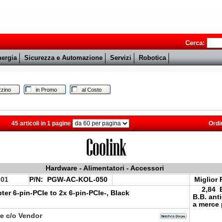
Cerca:
ergia
Sicurezza e Automazione
Servizi
Robotica
zino
in Promo
al Costo
45 articoli in 1 pagine
Ordi
Hardware - Alimentatori - Accessori
.01
P/N:
PGW-AC-KOL-050
Miglior 
2,84 
ter 6-pin-PCIe to 2x 6-pin-PCIe-, Black
B.B. ant
a merce 
le c/o Vendor