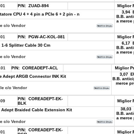
.01
P/N:
ZUAD-894
Miglior 
3,94 
atore CPU 4 + 4 pin a PCIe 6 + 2 pin - n
B.B. ant
a merce 
le c/o Vendor
.01
P/N:
PGW-AC-KOL-081
Miglior 
6,17 
 1-6 Splitter Cable 30 Cm
B.B. ant
a merce 
le c/o Vendor
.01
P/N:
COREADEPT-ACL
Miglior P
3,07 
e Adept ARGB Connector INK Kit
B.B. antic
merce pr
le c/o Vendor
P/N:
COREADEPT-EK-
.09
Miglior 
BLK
38,03
 Adept Braided Cable Extension Kit
B.B. ant
a merce 
le c/o Vendor
P/N:
COREADEPT-EK-
.01
Miglior 