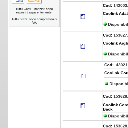
Cod:
142003
Tutti i Costi Finanziari sono
esposti trasparentemente.
Coolink Adatt
Tutti i prezzi sono comprensivi di
IVA.
Disponibi
Cod:
153627
Coolink Argb
Disponibi
Cod:
43021
Coolink Cor
Disponibi
Cod:
153628
Coolink Core
Back
Disponibi
Cod:
153628