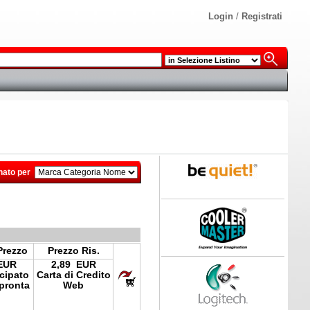
Login
/
Registrati
nato per
Prezzo
Prezzo Ris.
EUR
2,89 EUR
icipato
Carta di Credito
pronta
Web