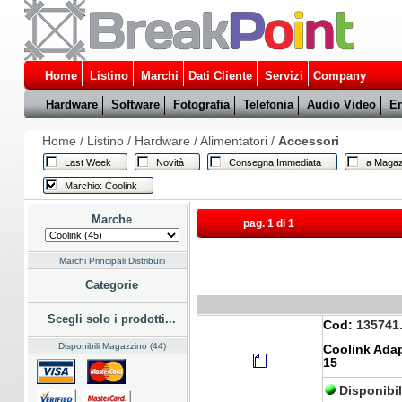
Home
Listino
Marchi
Dati Cliente
Servizi
Company
Hardware
Software
Fotografia
Telefonia
Audio Video
En
Home
/
Listino
/
Hardware
/
Alimentatori
/
Accessori
Last Week
Novità
Consegna Immediata
a Magaz
Marchio: Coolink
Marche
pag. 1 di 1
Marchi Principali Distribuiti
Categorie
Scegli solo i prodotti...
Cod:
135741
Disponibili Magazzino (44)
Coolink Adap
15
Disponibi