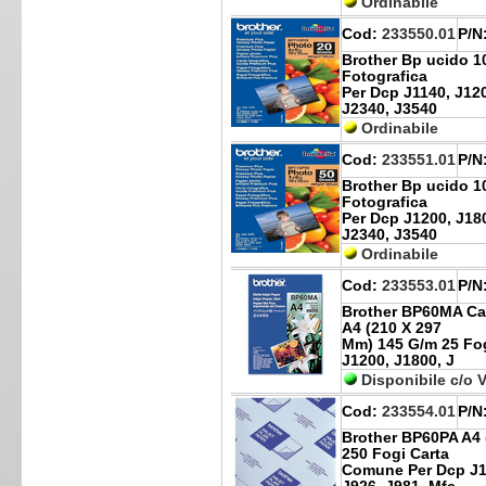
Ordinabile
Cod:
233550.01
P/N
Brother Bp ucido 1
Fotografica
Per Dcp J1140, J120
J2340, J3540
Ordinabile
Cod:
233551.01
P/N
Brother Bp ucido 1
Fotografica
Per Dcp J1200, J180
J2340, J3540
Ordinabile
Cod:
233553.01
P/N
Brother BP60MA Ca
A4 (210 X 297
Mm) 145 G/m 25 Fog
J1200, J1800, J
Disponibile c/o 
Cod:
233554.01
P/N
Brother BP60PA A4 
250 Fogi Carta
Comune Per Dcp J11