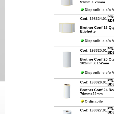
51mm X 26mm
Disponibile c/o 
P/N
Cod:
198324.01
BDE
Brother Conf 16 Qt
Etichette
Disponibile c/o 
P/N
Cod:
198325.01
BDE
Brother Conf 20 Qty
102mm X 152mm
Disponibile c/o 
P/N
Cod:
198326.01
BDE
Brother Conf 24 Re
76mmx44mm
Ordinabile
P/N
Cod:
198327.01
BDE