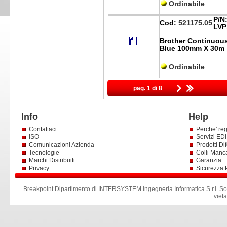
Ordinabile
P/N
Cod:
521175.05
LVP
Brother Continuou
Blue 100mm X 30m
Ordinabile
pag. 1 di 8
Info
Help
Contattaci
Perche' reg
ISO
Servizi EDI 
Comunicazioni Azienda
Prodotti Dif
Tecnologie
Colli Manc
Marchi Distribuiti
Garanzia
Privacy
Sicurezza 
Breakpoint Dipartimento di INTERSYSTEM Ingegneria Informatica S.r.l
.
So
viet