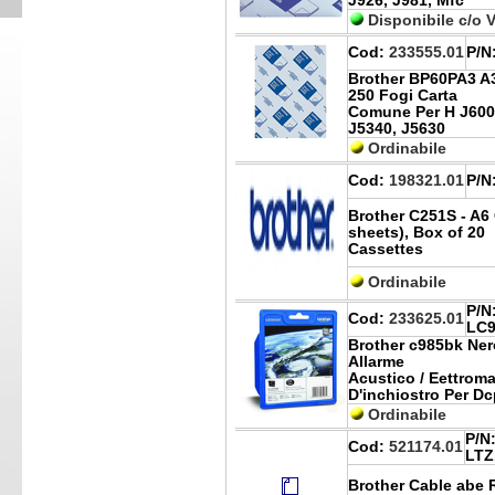
J926, J981, Mfc
Disponibile c/o 
Cod:
233555.01
P/N
Brother BP60PA3 A3
250 Fogi Carta
Comune Per H J6000
J5340, J5630
Ordinabile
Cod:
198321.01
P/N
Brother C251S - A6
sheets), Box of 20
Cassettes
Ordinabile
P/N
Cod:
233625.01
LC
Brother c985bk Ner
Allarme
Acustico / Eettrom
D'inchiostro Per Dc
Ordinabile
P/N
Cod:
521174.01
LTZ
Brother Cable abe 