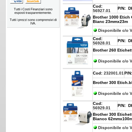
Cod:
P/N:
DK
Tutti i Costi Finanziari sono
56927.01
esposti trasparentemente.
Brother 1000 Etich
Tutti i prezzi sono comprensivi di
Bianc 23mmx23m
IVA.
Disponibile c/o 
Cod:
P/N:
DK
56928.01
Brother 260 Etiche
Disponibile c/o 
Cod:
232001.01
P/N
Brother 300 Etic
Disponibile c/o 
Cod:
P/N:
DK
56929.01
Brother 300 Etichet
Bianco 62mmx100
Disponibile c/o 