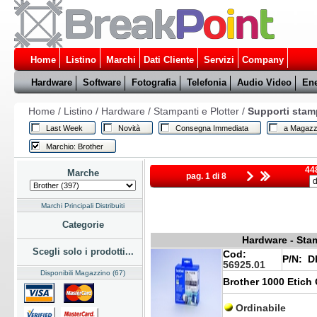
Home
Listino
Marchi
Dati Cliente
Servizi
Company
Hardware
Software
Fotografia
Telefonia
Audio Video
Ene
Home
/
Listino
/
Hardware
/
Stampanti e Plotter
/
Supporti stam
Last Week
Novità
Consegna Immediata
a Magazz
Marchio: Brother
448
Marche
pag. 1 di 8
Marchi Principali Distribuiti
Categorie
Hardware - Stam
Scegli solo i prodotti...
Cod:
P/N:
DK
56925.01
Disponibili Magazzino (67)
Brother 1000 Etich
Ordinabile