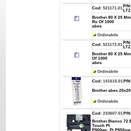
P/N
Cod:
521171.01
LTZ
Brother 80 X 25 Mm 
Ro Of 1000
abes
Ordinabile
P/N
Cod:
521172.01
LTZ
Brother 80 X 25 Mm 
Of 1000
abes
Ordinabile
Cod:
141615.01
P/N
Brother abes 20x2
Ordinabile
Cod:
233607.01
P/N
Brother Bianco 72 E
Touch Pt
P900wc, Pt P950nw