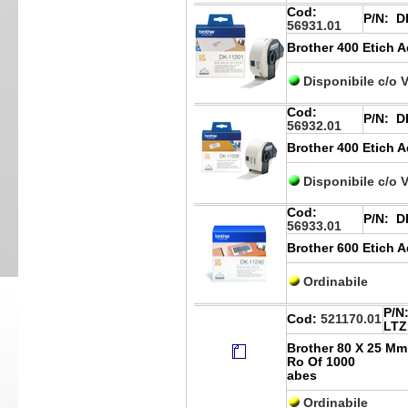
Cod:
P/N:
DK
56931.01
Brother 400 Etich 
Disponibile c/o 
Cod:
P/N:
DK
56932.01
Brother 400 Etich 
Disponibile c/o 
Cod:
P/N:
DK
56933.01
Brother 600 Etich 
Ordinabile
P/N
Cod:
521170.01
LTZ
Brother 80 X 25 Mm 
Ro Of 1000
abes
Ordinabile