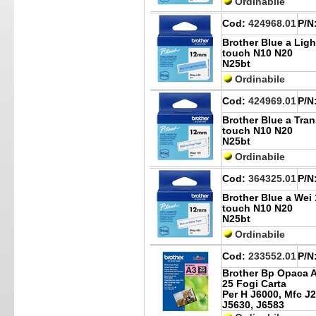
Ordinabile
Cod:
424968.01
P/N
Brother Blue a Ligh
touch N10 N20
N25bt
Ordinabile
Cod:
424969.01
P/N
Brother Blue a Tra
touch N10 N20
N25bt
Ordinabile
Cod:
364325.01
P/N
Brother Blue a Wei 
touch N10 N20
N25bt
Ordinabile
Cod:
233552.01
P/N
Brother Bp Opaca A
25 Fogi Carta
Per H J6000, Mfc J2
J5630, J6583