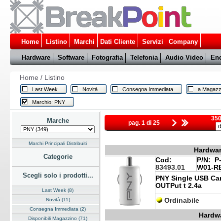
Home
Listino
Marchi
Dati Cliente
Servizi
Company
Hardware
Software
Fotografia
Telefonia
Audio Video
Ene
Home
/
Listino
Last Week
Novità
Consegna Immediata
a Magazz
Marchio: PNY
350
Marche
pag. 1 di 25
Marchi Principali Distribuiti
Hardwar
Categorie
Cod:
P/N:
P-
83493.01
W01-R
Scegli solo i prodotti...
PNY Single USB Car
OUTPut t 2.4a
Last Week (8)
Novità (11)
Ordinabile
Consegna Immediata (2)
Hardwa
Disponibili Magazzino (71)