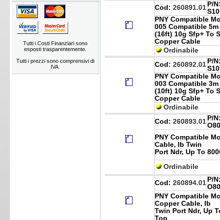
P/N
Cod:
260891.01
S10
PNY Compatible Mc
005 Compatible 5m
(16ft) 10g Sfp+ To 
Copper Cable
Tutti i Costi Finanziari sono
esposti trasparentemente.
Ordinabile
P/N
Tutti i prezzi sono comprensivi di
Cod:
260892.01
IVA.
S10
PNY Compatible Mc
003 Compatible 3m
(10ft) 10g Sfp+ To 
Copper Cable
Ordinabile
P/N
Cod:
260893.01
O80
PNY Compatible Mc
Cable, Ib Twin
Port Ndr, Up To 80
Ordinabile
P/N
Cod:
260894.01
O80
PNY Compatible Mca
Copper Cable, Ib
Twin Port Ndr, Up T
Top