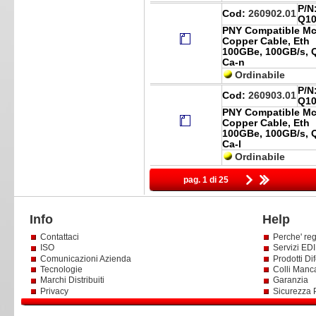
P/N
Cod:
260902.01
Q10
PNY Compatible Mc
Copper Cable, Eth
100GBe, 100GB/s, Q
Ca-n
Ordinabile
P/N
Cod:
260903.01
Q10
PNY Compatible Mc
Copper Cable, Eth
100GBe, 100GB/s, Q
Ca-l
Ordinabile
pag. 1 di 25
Info
Help
Contattaci
Perche' reg
ISO
Servizi EDI 
Comunicazioni Azienda
Prodotti Dif
Tecnologie
Colli Manc
Marchi Distribuiti
Garanzia
Privacy
Sicurezza 