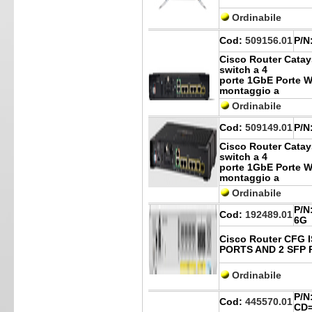
Ordinabile
Cod:
509156.01
P/N
Cisco Router Catay
switch a 4
porte 1GbE Porte W
montaggio a
Ordinabile
Cod:
509149.01
P/N
Cisco Router Catay
switch a 4
porte 1GbE Porte W
montaggio a
Ordinabile
P/N
Cod:
192489.01
6G
Cisco Router CFG 
PORTS AND 2 SFP 
Ordinabile
P/N
Cod:
445570.01
CD