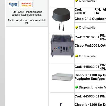
Ordinabile
Cod:
P/N:
AN
Tutti i Costi Finanziari sono
7436.01
O=
esposti trasparentemente.
Cisco 2" 1 Outdoor
Tutti i prezzi sono comprensivi di
IVA.
Ordinabile
P/N
Cod:
276192.01
HW-
Cisco Fm1000 LGA
Ordinabile
P/N
Cod:
445032.01
4PL
Cisco Isr 1100 4p D
Puglgabe Sms/gps 
Disponibile c/o 
Cod:
445035.01
P/N
Cisco Isr 1100 8p D