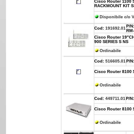
Cisco Router 1100
RACKMOUNT KIT 
Disponibile c/o 
P/N
Cod:
191692.01
RM-
Cisco Router 19"C
900 SERIES S NS
Ordinabile
Cod:
516605.01
P/N
Cisco Router 8100
Ordinabile
Cod:
449711.01
P/N
Cisco Router 8100
Ordinabile