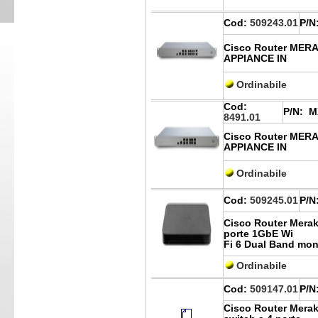
Cod:
509243.01
P/N
Cisco Router MER
APPIANCE IN
Ordinabile
Cod:
P/N:
M
8491.01
Cisco Router MER
APPIANCE IN
Ordinabile
Cod:
509245.01
P/N
Cisco Router Meraki
porte 1GbE Wi
Fi 6 Dual Band mon
Ordinabile
Cod:
509147.01
P/N
Cisco Router Mera