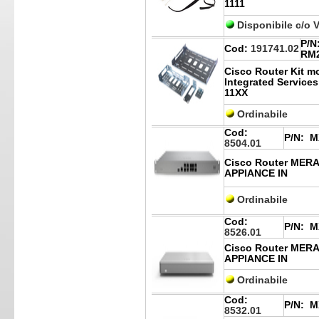
1111
Disponibile c/o 
P/N
Cod:
191741.02
RM2
Cisco Router Kit m
Integrated Services
11XX
Ordinabile
Cod:
P/N:
MX
8504.01
Cisco Router MER
APPIANCE IN
Ordinabile
Cod:
P/N:
M
8526.01
Cisco Router MER
APPIANCE IN
Ordinabile
Cod:
P/N:
M
8532.01