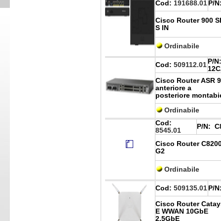
Cod:
191688.01
P/N
Cisco Router 900 S
S IN
Ordinabile
P/N
Cod:
509112.01
12C
Cisco Router ASR 9
anteriore a
posteriore montabi
Ordinabile
Cod:
P/N:
C8
8545.01
Cisco Router C820
G2
Ordinabile
Cod:
509135.01
P/N
Cisco Router Cata
E WWAN 10GbE
2.5GbE