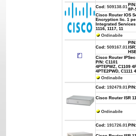
P/N
Cod:
509138.01
8P-
Cisco Router IOS S
Encryption lic. 1 pe
Integrated Services
1116, 1117, 11
Ordinabile
P/N
Cod:
509167.01
ISR
HS
Cisco Router IPSec 
P/N: C1101
4PTEPWZ, C1109 4
4PTE2PWD, C1111 
Ordinabile
Cod:
192479.01
P/N
Cisco Router ISR 1
Ordinabile
Cod:
191726.01
P/N
Cisco Router ISR 