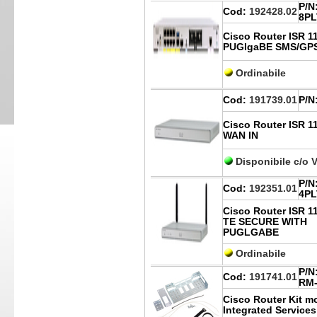
P/N
Cod:
192428.02
8PL
Cisco Router ISR 
PUGlgaBE SMS/GP
Ordinabile
Cod:
191739.01
P/N
Cisco Router ISR 
WAN IN
Disponibile c/o 
P/N
Cod:
192351.01
4PL
Cisco Router ISR 
TE SECURE WITH
PUGLGABE
Ordinabile
P/N
Cod:
191741.01
RM-
Cisco Router Kit m
Integrated Services