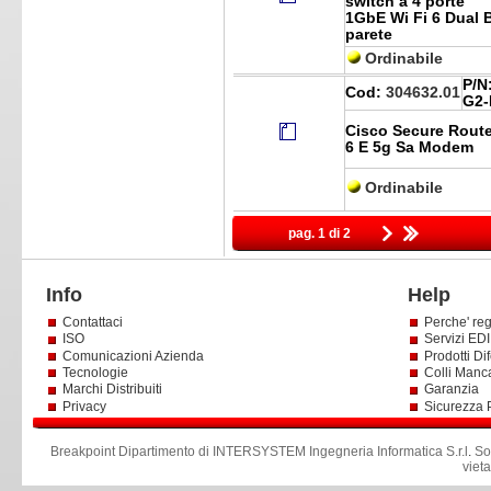
switch a 4 porte
1GbE Wi Fi 6 Dual 
parete
Ordinabile
P/N
Cod:
304632.01
G2
Cisco Secure Route
6 E 5g Sa Modem
Ordinabile
pag. 1 di 2
Info
Help
Contattaci
Perche' reg
ISO
Servizi EDI 
Comunicazioni Azienda
Prodotti Dif
Tecnologie
Colli Manc
Marchi Distribuiti
Garanzia
Privacy
Sicurezza 
Breakpoint Dipartimento di INTERSYSTEM Ingegneria Informatica S.r.l
.
So
viet