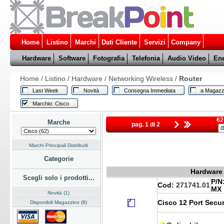
Home
Listino
Marchi
Dati Cliente
Servizi
Company
Hardware
Software
Fotografia
Telefonia
Audio Video
Ene
Home
/
Listino
/
Hardware
/
Networking Wireless
/
Router
Last Week
Novità
Consegna Immediata
a Magazz
Marchio: Cisco
62
Marche
pag. 1 di 2
Marchi Principali Distribuiti
Categorie
Hardware 
Scegli solo i prodotti...
P/N
Cod:
271741.01
MX
Novità (1)
Cisco 12 Port Secu
Disponibili Magazzino (8)