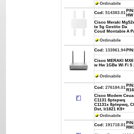
Ordinabile
P/N
Cod:
514383.01
HW
Cisco Meraki Mg52
te 5g Gestito Da
Coud Montabie A Par
Ordinabile
Cod:
133961.94
P/N
Cisco MERAKI MX6
w Hw 1GBe Wi Fi 5 
Ordinabile
P/N
Cod:
276184.01
R16
Cisco Modem Ceuare
C1131 8ptepwq
C1131x 8ptepwq, C8
Dst, Ir1821 K9+
Ordinabile
P/N
Cod:
191718.01
RM1