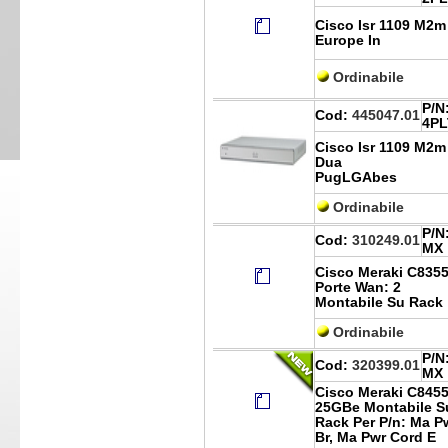
Cisco Isr 1109 M2m
Europe In
Ordinabile
P/N
Cod:
445047.01
4PL
Cisco Isr 1109 M2m
Dua
PugLGAbes
Ordinabile
P/N
Cod:
310249.01
MX
Cisco Meraki C835
Porte Wan: 2
Montabile Su Rack
Ordinabile
P/N
Cod:
320399.01
MX
Cisco Meraki C845
25GBe Montabile S
Rack Per P/n: Ma P
Br, Ma Pwr Cord E