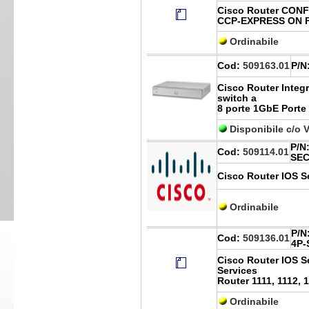
Cisco Router CONF
CCP-EXPRESS ON 
Ordinabile
Cod:
509163.01
P/N
Cisco Router Integ
switch a
8 porte 1GbE Porte
Disponibile c/o 
P/N
Cod:
509114.01
SEC
Cisco Router IOS Se
Ordinabile
P/N
Cod:
509136.01
4P-
Cisco Router IOS Sec
Services
Router 1111, 1112, 1
Ordinabile