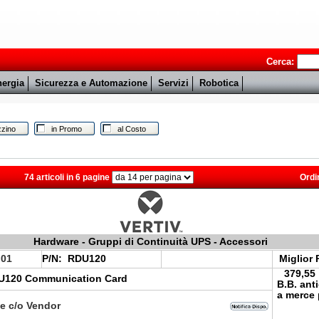
Cerca:
ergia
Sicurezza e Automazione
Servizi
Robotica
zino
in Promo
al Costo
74 articoli in 6 pagine
Ordi
Hardware - Gruppi di Continuità UPS - Accessori
.01
P/N:
RDU120
Miglior 
379,55
RDU120 Communication Card
B.B. ant
a merce 
le c/o Vendor