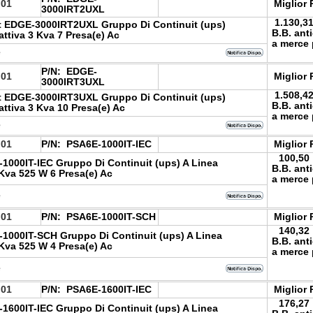
.01
Miglior 
3000IRT2UXL
1.130,3
rt EDGE-3000IRT2UXL Gruppo Di Continuit (ups)
B.B. ant
attiva 3 Kva 7 Presa(e) Ac
a merce 
e
P/N:
EDGE-
.01
Miglior 
3000IRT3UXL
1.508,4
rt EDGE-3000IRT3UXL Gruppo Di Continuit (ups)
B.B. ant
attiva 3 Kva 10 Presa(e) Ac
a merce 
e
.01
P/N:
PSA6E-1000IT-IEC
Miglior 
100,50
-1000IT-IEC Gruppo Di Continuit (ups) A Linea
B.B. ant
 Kva 525 W 6 Presa(e) Ac
a merce 
e
.01
P/N:
PSA6E-1000IT-SCH
Miglior 
140,32
-1000IT-SCH Gruppo Di Continuit (ups) A Linea
B.B. ant
 Kva 525 W 4 Presa(e) Ac
a merce 
e
.01
P/N:
PSA6E-1600IT-IEC
Miglior 
176,27
-1600IT-IEC Gruppo Di Continuit (ups) A Linea