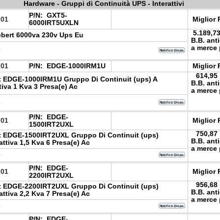
Hardware - Gruppi di Continuità UPS - Interattivi
P/N:
GXT5-
.01
Miglior 
6000IRT5UXLN
5.189,7
iebert 6000va 230v Ups Eu
B.B. ant
a merce 
e
.01
P/N:
EDGE-1000IRM1U
Miglior 
614,95
rt EDGE-1000IRM1U Gruppo Di Continuit (ups) A
B.B. ant
tiva 1 Kva 3 Presa(e) Ac
a merce 
e
P/N:
EDGE-
.01
Miglior 
1500IRT2UXL
750,87
rt EDGE-1500IRT2UXL Gruppo Di Continuit (ups)
B.B. ant
attiva 1,5 Kva 6 Presa(e) Ac
a merce 
e
P/N:
EDGE-
.01
Miglior 
2200IRT2UXL
956,68
rt EDGE-2200IRT2UXL Gruppo Di Continuit (ups)
B.B. ant
attiva 2,2 Kva 7 Presa(e) Ac
a merce 
e
P/N:
EDGE-