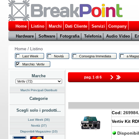
Home
Listino
Marchi
Dati Cliente
Servizi
Company
Hardware
Software
Fotografia
Telefonia
Audio Video
En
Home
/
Listino
Last Week
Novità
Consegna Immediata
a Magaz
Marchio: Vertiv
Marche
pag. 1 di 6
Marchi Principali Distribuiti
Categorie
Scegli solo i prodotti...
Cod:
269984
Last Week (36)
Vertiv Kit 
Novità (37)
Disponibili Magazzino (10)
Disponibi