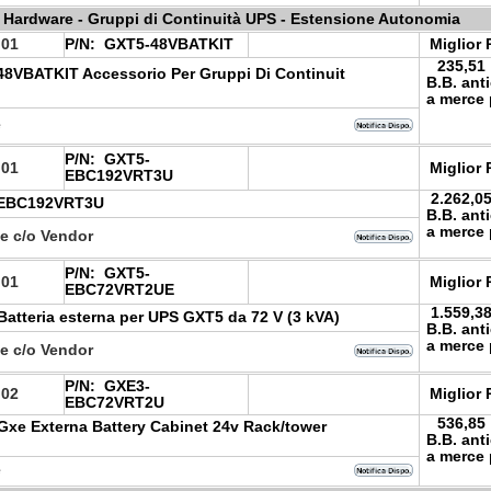
Hardware - Gruppi di Continuità UPS - Estensione Autonomia
.01
P/N:
GXT5-48VBATKIT
Miglior 
235,51
48VBATKIT Accessorio Per Gruppi Di Continuit
B.B. ant
a merce 
e
P/N:
GXT5-
.01
Miglior 
EBC192VRT3U
2.262,0
-EBC192VRT3U
B.B. ant
a merce 
le c/o Vendor
P/N:
GXT5-
.01
Miglior 
EBC72VRT2UE
1.559,3
 Batteria esterna per UPS GXT5 da 72 V (3 kVA)
B.B. ant
a merce 
le c/o Vendor
P/N:
GXE3-
.02
Miglior 
EBC72VRT2U
536,85
t Gxe Externa Battery Cabinet 24v Rack/tower
B.B. ant
a merce 
e