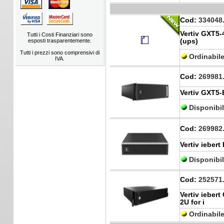
Cod:
334048
Vertiv GXT5-
Tutti i Costi Finanziari sono
esposti trasparentemente.
(ups)
Tutti i prezzi sono comprensivi di
Ordinabil
IVA.
Cod:
269981
Vertiv GXT5
Disponibi
Cod:
269982
Vertiv iebert
Disponibi
Cod:
252571
Vertiv ieber
2U for i
Ordinabil