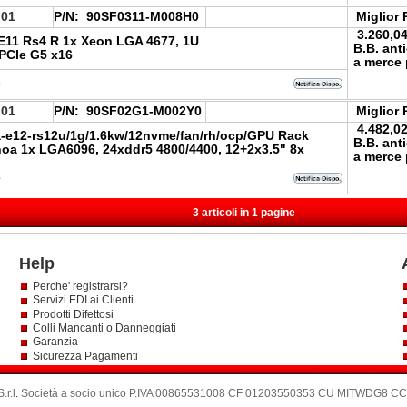
.01
P/N:
90SF0311-M008H0
Miglior 
3.260,0
E11 Rs4 R 1x Xeon LGA 4677, 1U
B.B. ant
PCIe G5 x16
a merce 
e
.01
P/N:
90SF02G1-M002Y0
Miglior 
4.482,0
-e12-rs12u/1g/1.6kw/12nvme/fan/rh/ocp/GPU Rack
B.B. ant
oa 1x LGA6096, 24xddr5 4800/4400, 12+2x3.5" 8x
a merce 
e
3 articoli in 1 pagine
Help
Perche' registrarsi?
Servizi EDI ai Clienti
Prodotti Difettosi
Colli Mancanti o Danneggiati
Garanzia
Sicurezza Pagamenti
.r.l
.
Società a socio unico P.IVA 00865531008 CF 01203550353 CU MITWDG8 CCIA: 