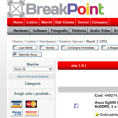
Home
Listino
Marchi
Dati Cliente
Servizi
Company
Hardware
Software
Fotografia
Telefonia
Audio Video
En
Home
/
Listino
/
Hardware
/
Sistemi Server
/
Rack 1 CPU
Last Week
Novità
Consegna Immediata
a Magaz
Marchio: Asus
Marche
pag. 1 di 1
Marchi Principali Distribuiti
Categorie
Scegli solo i prodotti...
Cod:
449274
Asus Eg500 
8xDDR5, 1 x 
Ordinabil