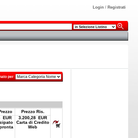
Login
/
Registrati
nato per
Prezzo
Prezzo Ris.
8 EUR
3.200,28 EUR
icipato
Carta di Credito
pronta
Web