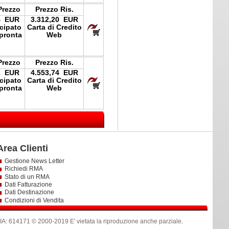
Prezzo
Prezzo Ris.
4 EUR
3.312,20 EUR
icipato
Carta di Credito
pronta
Web
Prezzo
Prezzo Ris.
2 EUR
4.553,74 EUR
icipato
Carta di Credito
pronta
Web
Area Clienti
Gestione News Letter
Richiedi RMA
Stato di un RMA
Dati Fatturazione
Dati Destinazione
Condizioni di Vendita
614171 © 2000-2019 E' vietata la riproduzione anche parziale
.