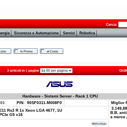
Cerca:
ergia
Sicurezza e Automazione
Servizi
Robotica
zino
in Promo
al Costo
3 articoli in 1 pagine
Ordi
Hardware - Sistemi Server - Rack 1 CPU
.01
P/N:
90SF0311-M008F0
Miglior 
3.149,8
E11 Rs2 R 1x Xeon LGA 4677, 1U
B.B. ant
PCIe G5 x16
a merce 
e