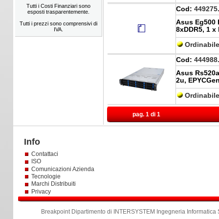
Tutti i Costi Finanziari sono
Cod:
449275
esposti trasparentemente.
Asus Eg500 
Tutti i prezzi sono comprensivi di
8xDDR5, 1 x 
IVA.
Ordinabil
Cod:
444988
Asus Rs520a
2u, EPYCGen
Ordinabil
pag. 1 di 1
Info
Contattaci
ISO
Comunicazioni Azienda
Tecnologie
Marchi Distribuiti
Privacy
Breakpoint Dipartimento di INTERSYSTEM Ingegneria Informatica S