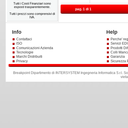
Tutti i Costi Finanziari sono
esposti trasparentemente.
pag. 1 di 1
Tutti i prezzi sono comprensivi di
IVA.
Info
Help
Contattaci
Perche' reg
ISO
Servizi EDI 
Comunicazioni Azienda
Prodotti Dif
Tecnologie
Colli Manc
Marchi Distribuiti
Garanzia
Privacy
Sicurezza 
Breakpoint Dipartimento di INTERSYSTEM Ingegneria Informatica S.r.l
.
So
viet