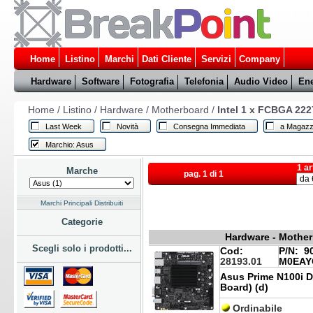
Home
Listino
Marchi
Dati Cliente
Servizi
Company
Hardware
Software
Fotografia
Telefonia
Audio Video
Ene
Home
/
Listino
/
Hardware
/
Motherboard
/
Intel 1 x FCBGA 222
Last Week
Novità
Consegna Immediata
a Magazz
Marchio: Asus
1 ar
Marche
pag. 1 di 1
Marchi Principali Distribuiti
Categorie
Hardware - Mother
Scegli solo i prodotti...
Cod:
P/N:
90
28193.01
M0EAY
Asus Prime N100i D
Board) (d)
Ordinabile