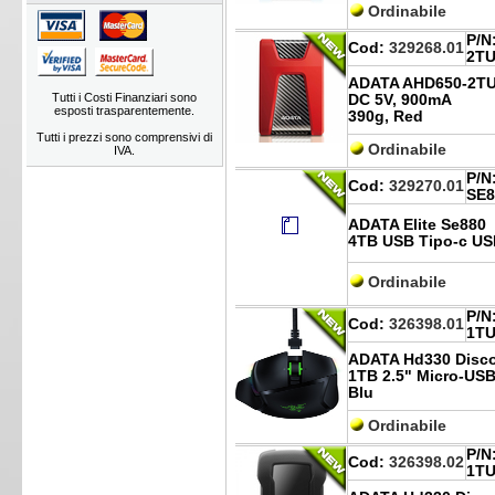
Ordinabile
P/N
Cod:
329268.01
2TU
ADATA AHD650-2TU
Tutti i Costi Finanziari sono
DC 5V, 900mA
esposti trasparentemente.
390g, Red
Tutti i prezzi sono comprensivi di
Ordinabile
IVA.
P/N
Cod:
329270.01
SE8
ADATA Elite Se880
4TB USB Tipo-c USB
Ordinabile
P/N
Cod:
326398.01
1TU
ADATA Hd330 Disco
1TB 2.5" Micro-USB 
Blu
Ordinabile
P/N
Cod:
326398.02
1TU