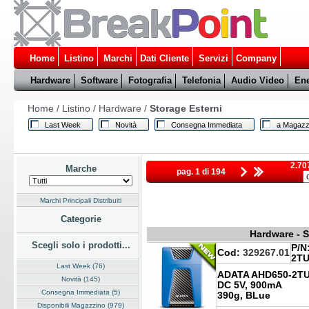
Home
Listino
Marchi
Dati Cliente
Servizi
Company
Hardware
Software
Fotografia
Telefonia
Audio Video
Ene
Home
/
Listino
/
Hardware
/
Storage Esterni
Last Week
Novità
Consegna Immediata
a Magazz
2.707
Marche
pag. 1 di 194
Marchi Principali Distribuiti
Categorie
Hardware - S
Scegli solo i prodotti...
P/N
Cod:
329267.01
2TU
Last Week (76)
ADATA AHD650-2TU
Novità (145)
DC 5V, 900mA
Consegna Immediata (5)
390g, BLue
Disponibili Magazzino (979)