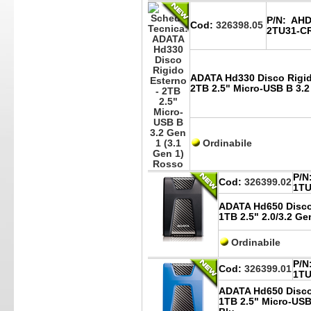
P/N:
AHD
Cod:
326398.05
2TU31-C
ADATA Hd330 Disco Rigid
2TB 2.5" Micro-USB B 3.2
Ordinabile
P/N
Cod:
326399.02
1TU
ADATA Hd650 Disco
1TB 2.5" 2.0/3.2 Ge
Ordinabile
P/N
Cod:
326399.01
1TU
ADATA Hd650 Disco
1TB 2.5" Micro-USB 