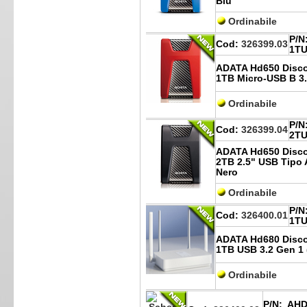
Blu
Ordinabile
P/N
Cod:
326399.03
1TU
ADATA Hd650 Disco
1TB Micro-USB B 3.
Ordinabile
P/N
Cod:
326399.04
2TU
ADATA Hd650 Disco
2TB 2.5" USB Tipo A
Nero
Ordinabile
P/N
Cod:
326400.01
1TU
ADATA Hd680 Disco
1TB USB 3.2 Gen 1 
Ordinabile
P/N:
AHD