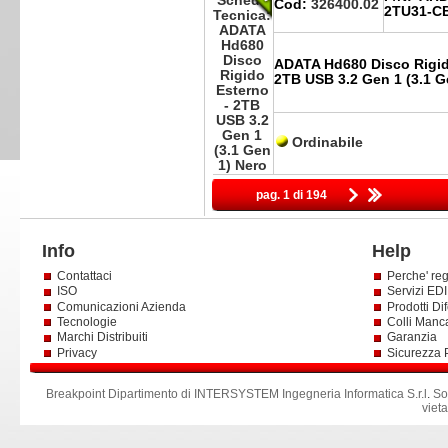
Cod:
326400.02
2TU31-C
ADATA Hd680 Disco Rigid
2TB USB 3.2 Gen 1 (3.1 G
Ordinabile
pag. 1 di 194
Info
Help
Contattaci
Perche' reg
ISO
Servizi EDI 
Comunicazioni Azienda
Prodotti Dif
Tecnologie
Colli Manc
Marchi Distribuiti
Garanzia
Privacy
Sicurezza 
Breakpoint Dipartimento di INTERSYSTEM Ingegneria Informatica S.r.l
.
So
viet