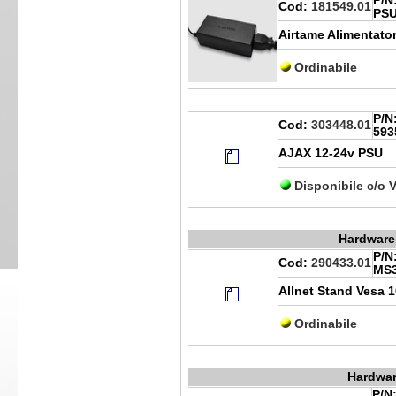
P/N
Cod:
181549.01
PS
Airtame Alimentato
Ordinabile
P/N
Cod:
303448.01
593
AJAX 12-24v PSU
Disponibile c/o 
Hardware 
P/N
Cod:
290433.01
MS3
Allnet Stand Vesa 
Ordinabile
Hardwar
P/N