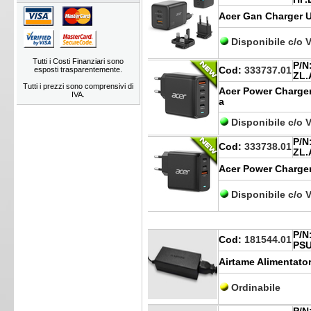
Acer Gan Charger 
Disponibile c/o 
Tutti i Costi Finanziari sono
P/N
esposti trasparentemente.
Cod:
333737.01
ZL.
Tutti i prezzi sono comprensivi di
Acer Power Charge
IVA.
a
Disponibile c/o 
P/N
Cod:
333738.01
ZL.
Acer Power Charge
Disponibile c/o 
P/N
Cod:
181544.01
PSU
Airtame Alimentato
Ordinabile