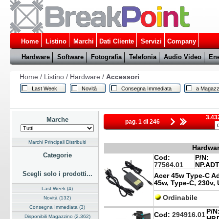
Home
Listino
Marchi
Dati Cliente
Servizi
Company
Hardware
Software
Fotografia
Telefonia
Audio Video
Ene
Home
/
Listino
/
Hardware
/
Accessori
Last Week
Novità
Consegna Immediata
a Magazz
3.432
Marche
pag. 1 di 246
Marchi Principali Distribuiti
Hardwar
Categorie
Cod:
P/N:
77564.01
NP.ADT
Scegli solo i prodotti...
Acer 45w Type-C A
45w, Type-C, 230v,
Last Week (4)
Ordinabile
Novità (132)
Consegna Immediata (3)
P/N
Cod:
294916.01
Disponibili Magazzino (2.362)
HP.