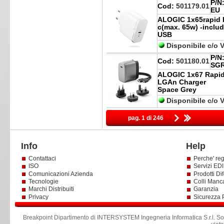
P/N
Cod:
501179.01
EU
ALOGIC 1x65rapid
c(max. 65w) -inclu
USB
Disponibile c/o 
P/N
Cod:
501180.01
SG
ALOGIC 1x67 Rapid
LGAn Charger
Space Grey
Disponibile c/o 
pag. 1 di 246
Info
Help
Contattaci
Perche' reg
ISO
Servizi EDI 
Comunicazioni Azienda
Prodotti Dif
Tecnologie
Colli Manc
Marchi Distribuiti
Garanzia
Privacy
Sicurezza 
Breakpoint Dipartimento di INTERSYSTEM Ingegneria Informatica S.r.l
.
So