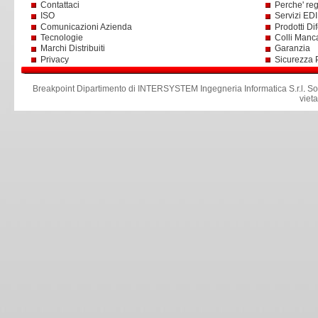
Contattaci
Perche' reg
ISO
Servizi EDI 
Comunicazioni Azienda
Prodotti Dif
Tecnologie
Colli Manc
Marchi Distribuiti
Garanzia
Privacy
Sicurezza 
Breakpoint Dipartimento di INTERSYSTEM Ingegneria Informatica S.r.l
.
So
viet