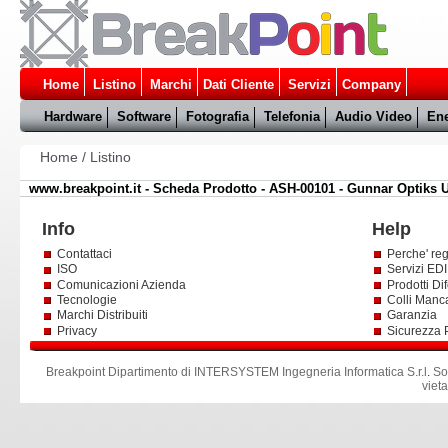
Home
Listino
Marchi
Dati Cliente
Servizi
Company
Hardware
Software
Fotografia
Telefonia
Audio Video
Ene
Home
/
Listino
www.breakpoint.it - Scheda Prodotto - ASH-00101 - Gunnar Optiks 
Info
Help
Contattaci
Perche' reg
ISO
Servizi EDI 
Comunicazioni Azienda
Prodotti Dif
Tecnologie
Colli Manc
Marchi Distribuiti
Garanzia
Privacy
Sicurezza 
Breakpoint Dipartimento di INTERSYSTEM Ingegneria Informatica S.r.l
.
So
viet