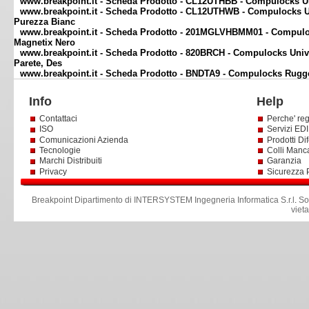
www.breakpoint.it - Scheda Prodotto - CL12UTHBB - Compulocks Uni
www.breakpoint.it - Scheda Prodotto - CL12UTHWB - Compulocks Un
Purezza Bianc
www.breakpoint.it - Scheda Prodotto - 201MGLVHBMM01 - Compulock
Magnetix Nero
www.breakpoint.it - Scheda Prodotto - 820BRCH - Compulocks Unive
Parete, Des
www.breakpoint.it - Scheda Prodotto - BNDTA9 - Compulocks Rugge
Info
Help
Contattaci
Perche' reg
ISO
Servizi EDI 
Comunicazioni Azienda
Prodotti Dif
Tecnologie
Colli Manc
Marchi Distribuiti
Garanzia
Privacy
Sicurezza 
Breakpoint Dipartimento di INTERSYSTEM Ingegneria Informatica S.r.l
.
So
viet