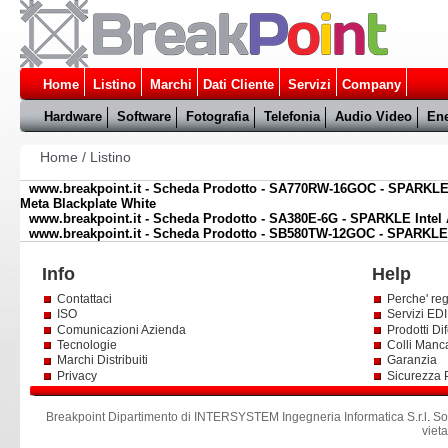
Home
Listino
Marchi
Dati Cliente
Servizi
Company
Hardware
Software
Fotografia
Telefonia
Audio Video
Ene
Home
/
Listino
www.breakpoint.it - Scheda Prodotto - SA770RW-16GOC - SPARKLE I
Meta Blackplate White
www.breakpoint.it - Scheda Prodotto - SA380E-6G - SPARKLE Intel 
www.breakpoint.it - Scheda Prodotto - SB580TW-12GOC - SPARKLE 
Info
Help
Contattaci
Perche' reg
ISO
Servizi EDI 
Comunicazioni Azienda
Prodotti Dif
Tecnologie
Colli Manc
Marchi Distribuiti
Garanzia
Privacy
Sicurezza 
Breakpoint Dipartimento di INTERSYSTEM Ingegneria Informatica S.r.l
.
So
viet