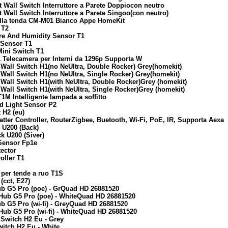
 Wall Switch Interruttore a Parete Doppiocon neutro
Wall Switch Interruttore a Parete Singoo(con neutro)
ella tenda CM-M01 Bianco Appe HomeKit
 T2
ure And Humidity Sensor T1
 Sensor T1
Mini Switch T1
 Telecamera per Interni da 1296p Supporta W
Wall Switch H1(no NeUltra, Double Rocker) Grey(homekit)
Wall Switch H1(no NeUltra, Single Rocker) Grey(homekit)
Wall Switch H1(with NeUltra, Double Rocker)Grey (homekit)
Wall Switch H1(with NeUltra, Single Rocker)Grey (homekit)
1M Intelligente lampada a soffitto
d Light Sensor P2
 H2 (eu)
ter Controller, RouterZigbee, Buetooth, Wi-Fi, PoE, IR, Supporta Aexa
 U200 (Back)
k U200 (Siver)
 Sensor Fp1e
ector
oller T1
 per tende a ruo T1S
(cct, E27)
ub G5 Pro (poe) - GrQuad HD 26881520
Hub G5 Pro (poe) - WhiteQuad HD 26881520
b G5 Pro (wi-fi) - GreyQuad HD 26881520
Hub G5 Pro (wi-fi) - WhiteQuad HD 26881520
 Switch H2 Eu - Grey
itch H2 Eu - White