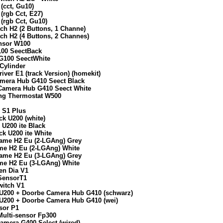
(cct, Gu10)
(rgb Cct, E27)
(rgb Cct, Gu10)
ch H2 (2 Buttons, 1 Channe)
ch H2 (4 Buttons, 2 Channes)
ensor W100
100 SeectBack
 G100 SeectWhite
Cylinder
iver E1 (track Version) (homekit)
amera Hub G410 Seect Black
 Camera Hub G410 Seect White
ing Thermostat W500
 S1 Plus
ck U200 (white)
 U200 ite Black
ck U200 ite White
frame H2 Eu (2-LGAng) Grey
ame H2 Eu (2-LGAng) White
frame H2 Eu (3-LGAng) Grey
ame H2 Eu (3-LGAng) White
en Dia V1
 SensorT1
witch V1
k U200 + Doorbe Camera Hub G410 (schwarz)
k U200 + Doorbe Camera Hub G410 (wei)
sor P1
Multi-sensor Fp300
amera G400 Select (wired)