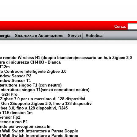
Cerca:
ergia
Sicurezza e Automazione
Servizi
Robotica
re remoto Wireless H1 (doppio bianciere)necessario un hub Zigbee 3.0
ra di sicurezza CH-H03 - Bianca
 T12m
o Controore Intelligente Zigbee 3.0
Window Sensor P2
Window Sensor T1
erruttore singoo T1 (con neutro)
nterruttore singoo T1(senza conduttore neutro)
b G2H Pro
Zigbee 3.0 per un massimo di 128 dispositivi
Gen 2Supporto Zigbee 3.0, fino a 128 dispositivi
e 3.0, fino a 128 dispositivi, RJ45
ip T1Extension 1m
 Sensor Fp2
 tende a ruo E1
do per avvogibii senza fii
Wall Switch Interruttore a Parete Doppio
Wall Switch Interruttore a Parete Singoo