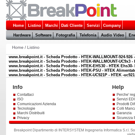
Home
Listino
Marchi
Dati Cliente
Servizi
Company
Hardware
Software
Fotografia
Telefonia
Audio Video
Ene
Home
/
Listino
www.breakpoint.it - Scheda Prodotto - HTEK-WALLMOUNT-924-926 -
www.breakpoint.it - Scheda Prodotto - HTEK-WALLMOUNT-UC9x3 - 
www.breakpoint.it - Scheda Prodotto - HTEK-EHS30 - HTEK Ehs30-
www.breakpoint.it - Scheda Prodotto - HTEK-PSU - HTEK Alimentat
www.breakpoint.it - Scheda Prodotto - HTEK-UC921P - HTEK -uc921
Info
Help
Contattaci
Perche' reg
ISO
Servizi EDI 
Comunicazioni Azienda
Prodotti Dif
Tecnologie
Colli Manc
Marchi Distribuiti
Garanzia
Privacy
Sicurezza 
Breakpoint Dipartimento di INTERSYSTEM Ingegneria Informatica S.r.l
.
So
viet