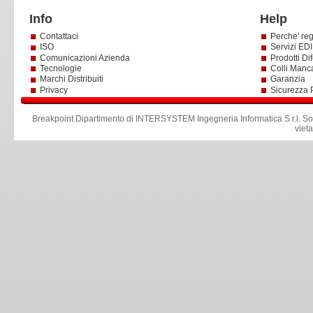
Info
Help
Contattaci
Perche' reg
ISO
Servizi EDI 
Comunicazioni Azienda
Prodotti Dif
Tecnologie
Colli Manc
Marchi Distribuiti
Garanzia
Privacy
Sicurezza 
Breakpoint Dipartimento di INTERSYSTEM Ingegneria Informatica S.r.l
.
So
viet