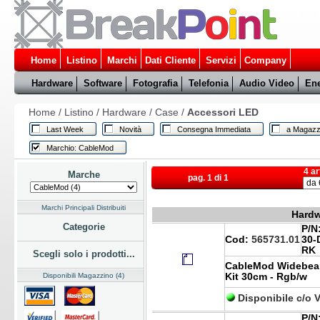
Home
Listino
Marchi
Dati Cliente
Servizi
Company
Hardware
Software
Fotografia
Telefonia
Audio Video
Ene
Home
/
Listino
/
Hardware
/
Case
/
Accessori LED
Last Week
Novità
Consegna Immediata
a Magazz
Marchio: CableMod
4 ar
Marche
pag. 1 di 1
Marchi Principali Distribuiti
Hardw
Categorie
P/N
Cod:
565731.01
30-
RK
Scegli solo i prodotti...
CableMod Widebea
Disponibili Magazzino (4)
Kit 30cm - Rgb/w
Disponibile c/o 
P/N