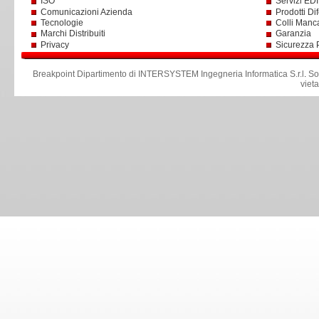
ISO
Servizi EDI 
Comunicazioni Azienda
Prodotti Dif
Tecnologie
Colli Manc
Marchi Distribuiti
Garanzia
Privacy
Sicurezza 
Breakpoint Dipartimento di INTERSYSTEM Ingegneria Informatica S.r.l
.
So
viet