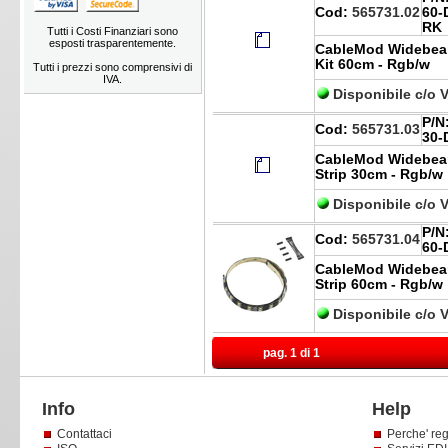
Cod:
565731.02
60-
RK
Tutti i Costi Finanziari sono
esposti trasparentemente.
CableMod Widebea
Kit 60cm - Rgb/w
Tutti i prezzi sono comprensivi di
IVA.
Disponibile c/o 
P/N
Cod:
565731.03
30
CableMod Widebea
Strip 30cm - Rgb/w
Disponibile c/o 
P/N
Cod:
565731.04
60
CableMod Widebea
Strip 60cm - Rgb/w
Disponibile c/o 
pag. 1 di 1
Info
Help
Contattaci
Perche' reg