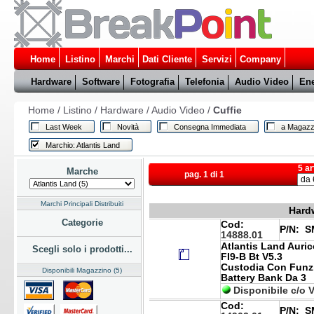
Home
Listino
Marchi
Dati Cliente
Servizi
Company
Hardware
Software
Fotografia
Telefonia
Audio Video
Ene
Home
/
Listino
/
Hardware
/
Audio Video
/
Cuffie
Last Week
Novità
Consegna Immediata
a Magazz
Marchio: Atlantis Land
5 ar
Marche
pag. 1 di 1
Marchi Principali Distribuiti
Hardw
Categorie
Cod:
P/N:
SM
14888.01
Atlantis Land Auric
Scegli solo i prodotti...
FI9-B Bt V5.3
Custodia Con Funzi
Disponibili Magazzino (5)
Battery Bank Da 3
Disponibile c/o 
Cod:
P/N:
SM