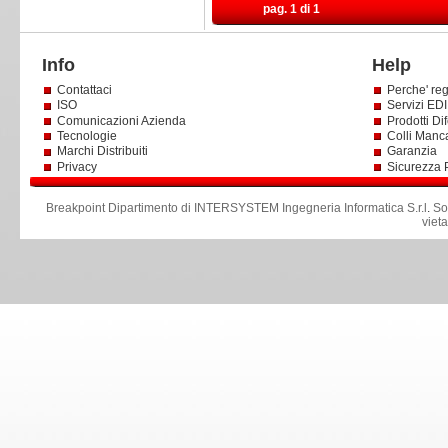
pag. 1 di 1
Info
Help
Contattaci
Perche' reg
ISO
Servizi EDI 
Comunicazioni Azienda
Prodotti Dif
Tecnologie
Colli Manc
Marchi Distribuiti
Garanzia
Privacy
Sicurezza 
Breakpoint Dipartimento di INTERSYSTEM Ingegneria Informatica S.r.l
.
So
viet