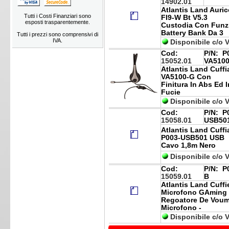
14902.01
Atlantis Land Auric
Tutti i Costi Finanziari sono
FI9-W Bt V5.3
esposti trasparentemente.
Custodia Con Funzi
Battery Bank Da 3
Tutti i prezzi sono comprensivi di
IVA.
Disponibile c/o 
Cod:
P/N:
P0
15052.01
VA510
Atlantis Land Cuff
VA5100-G Con
Finitura In Abs Ed 
Fucie
Disponibile c/o 
Cod:
P/N:
P0
15058.01
USB50
Atlantis Land Cuff
P003-USB501 USB
Cavo 1,8m Nero
Disponibile c/o 
Cod:
P/N:
P0
15059.01
B
Atlantis Land Cuffi
Microfono GAming
Regoatore De Voume
Microfono -
Disponibile c/o 