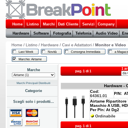
Home
Listino
Marchi
Dati Cliente
Servizi
Company
Hardware
Software
Fotografia
Telefonia
Audio Video
Ene
Home
/
Listino
/
Hardware
/
Cavi e Adattatori
/
Monitor e Video
Last Week
Novità
Consegna Immediata
a Magazz
Marchio: Airtame
1 ar
Marche
pag. 1 di 1
Marchi Principali Distribuiti
Hardware - C
Categorie
Cod:
P/N:
AT
64361.01
Airtame Ripartitore
Scegli solo i prodotti...
Maschio A USB, HD
Per P/n: At Dg2
Ordinabile
pag. 1 di 1