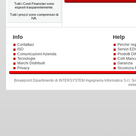
Tutti i Costi Finanziari sono
esposti trasparentemente.
Tutti i prezzi sono comprensivi di
IVA.
Info
Help
Contattaci
Perche' reg
ISO
Servizi EDI 
Comunicazioni Azienda
Prodotti Dif
Tecnologie
Colli Manc
Marchi Distribuiti
Garanzia
Privacy
Sicurezza 
Breakpoint Dipartimento di INTERSYSTEM Ingegneria Informatica S.r.l
.
So
viet