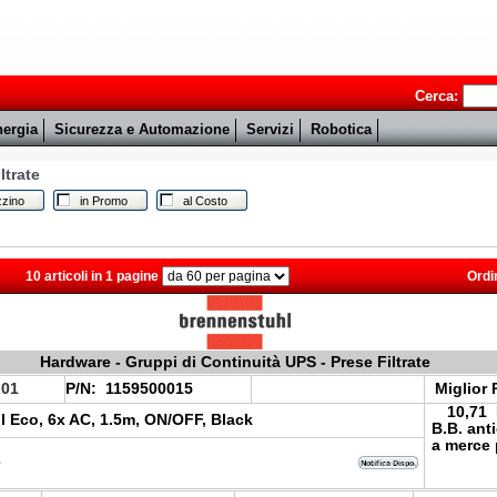
Cerca:
ergia
Sicurezza e Automazione
Servizi
Robotica
ltrate
zino
in Promo
al Costo
10 articoli in 1 pagine
Ordi
Hardware - Gruppi di Continuità UPS - Prese Filtrate
.01
P/N:
1159500015
Miglior 
10,71
 Eco, 6x AC, 1.5m, ON/OFF, Black
B.B. ant
a merce 
e