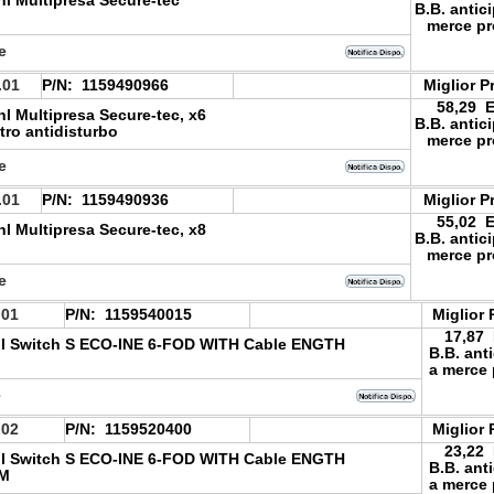
l Multipresa Secure-tec
B.B. antic
merce pr
le
.01
P/N:
1159490966
Miglior P
58,29 
l Multipresa Secure-tec, x6
B.B. antic
itro antidisturbo
merce pr
le
.01
P/N:
1159490936
Miglior P
55,02 
l Multipresa Secure-tec, x8
B.B. antic
merce pr
le
.01
P/N:
1159540015
Miglior 
17,87
l Switch S ECO-INE 6-FOD WITH Cable ENGTH
B.B. ant
a merce 
e
.02
P/N:
1159520400
Miglior 
23,22
l Switch S ECO-INE 6-FOD WITH Cable ENGTH
B.B. ant
 M
a merce 