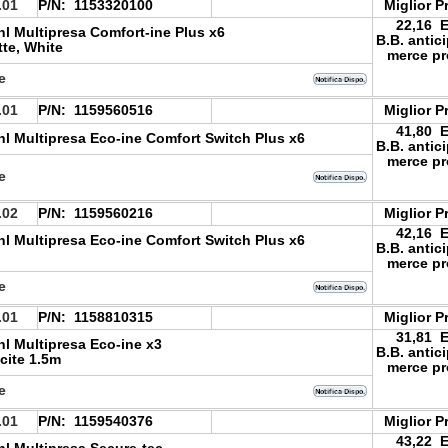
.01
P/N:
1153320100
Miglior P
22,16 
l Multipresa Comfort-ine Plus x6
B.B. antic
tte, White
merce pr
le
.01
P/N:
1159560516
Miglior P
41,80 
l Multipresa Eco-ine Comfort Switch Plus x6
B.B. antic
merce pr
le
.02
P/N:
1159560216
Miglior P
42,16 
l Multipresa Eco-ine Comfort Switch Plus x6
B.B. antic
merce pr
le
.01
P/N:
1158810315
Miglior P
31,81 
l Multipresa Eco-ine x3
B.B. antic
cite 1.5m
merce pr
le
.01
P/N:
1159540376
Miglior P
43,22 