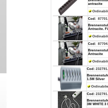
Brennenstuh
antracite
Ordinabi
Cod:
87701
Brennenstuh
Antracite. F
Ordinabi
Cod:
87704
Brennenstuh
Antracite
Ordinabi
Cod:
232791
Brennenstuh
1.5M Silver
Ordinabil
Cod:
232791
Brennenstuh
3M WHITE 3