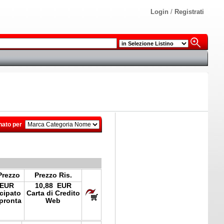
Login
/
Registrati
nato per
Prezzo
Prezzo Ris.
 EUR
10,88 EUR
icipato
Carta di Credito
pronta
Web