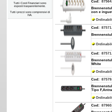
Cod:
87564
Tutti i Costi Finanziari sono
esposti trasparentemente.
Brennenstuh
con e ingue
Tutti i prezzi sono comprensivi di
IVA.
Ordinabi
Cod:
87571
Brennenstuh
Ordinabi
Cod:
87571
Brennenstuh
White
Ordinabi
Cod:
87579
Brennenstuh
Tipo F,Antra
Ordinabi
Cod:
87960