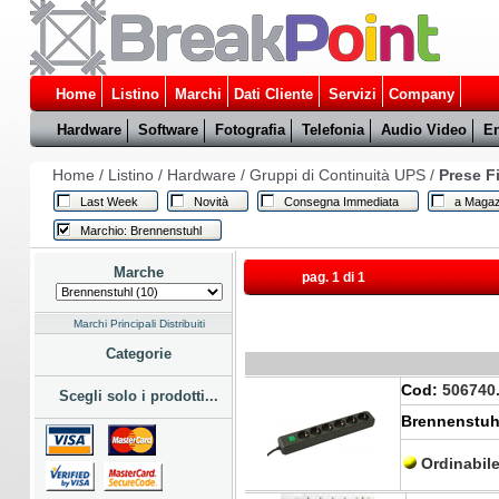
Home
Listino
Marchi
Dati Cliente
Servizi
Company
Hardware
Software
Fotografia
Telefonia
Audio Video
En
Home
/
Listino
/
Hardware
/
Gruppi di Continuità UPS
/
Prese Fi
Last Week
Novità
Consegna Immediata
a Magaz
Marchio: Brennenstuhl
Marche
pag. 1 di 1
Marchi Principali Distribuiti
Categorie
Cod:
506740
Scegli solo i prodotti...
Brennenstuhl
Ordinabil