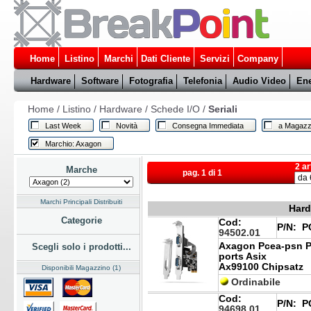
Home
Listino
Marchi
Dati Cliente
Servizi
Company
Hardware
Software
Fotografia
Telefonia
Audio Video
Ene
Home
/
Listino
/
Hardware
/
Schede I/O
/
Seriali
Last Week
Novità
Consegna Immediata
a Magazz
Marchio: Axagon
2 ar
Marche
pag. 1 di 1
Marchi Principali Distribuiti
Hard
Categorie
Cod:
P/N:
PC
94502.01
Axagon Pcea-psn PC
Scegli solo i prodotti...
ports Asix
Ax99100 Chipsatz
Disponibili Magazzino (1)
Ordinabile
Cod:
P/N:
PC
94698.01