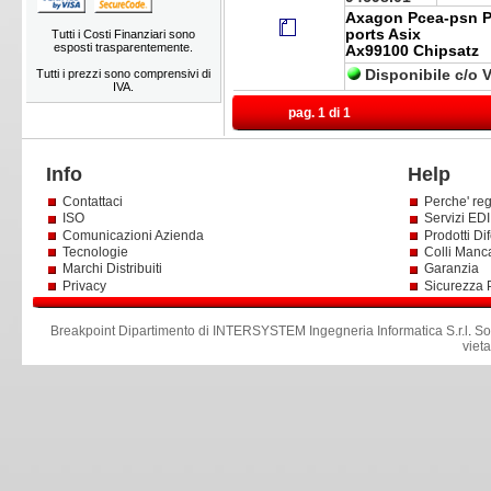
Axagon Pcea-psn PC
ports Asix
Tutti i Costi Finanziari sono
esposti trasparentemente.
Ax99100 Chipsatz
Tutti i prezzi sono comprensivi di
Disponibile c/o 
IVA.
pag. 1 di 1
Info
Help
Contattaci
Perche' reg
ISO
Servizi EDI 
Comunicazioni Azienda
Prodotti Dif
Tecnologie
Colli Manc
Marchi Distribuiti
Garanzia
Privacy
Sicurezza 
Breakpoint Dipartimento di INTERSYSTEM Ingegneria Informatica S.r.l
.
So
viet