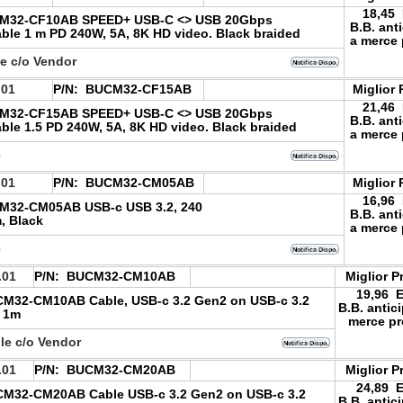
18,45
M32-CF10AB SPEED+ USB-C <> USB 20Gbps
B.B. ant
ble 1 m PD 240W, 5A, 8K HD video. Black braided
a merce 
le c/o Vendor
.01
P/N:
BUCM32-CF15AB
Miglior 
21,46
M32-CF15AB SPEED+ USB-C <> USB 20Gbps
B.B. ant
ble 1.5 PD 240W, 5A, 8K HD video. Black braided
a merce 
e
.01
P/N:
BUCM32-CM05AB
Miglior 
16,96
M32-CM05AB USB-c USB 3.2, 240
B.B. ant
, Black
a merce 
e
.01
P/N:
BUCM32-CM10AB
Miglior P
19,96 
M32-CM10AB Cable, USB-c 3.2 Gen2 on USB-c 3.2
B.B. antic
k 1m
merce pr
le c/o Vendor
.01
P/N:
BUCM32-CM20AB
Miglior P
24,89 
M32-CM20AB Cable USB-c 3.2 Gen2 on USB-c 3.2
B.B. antic