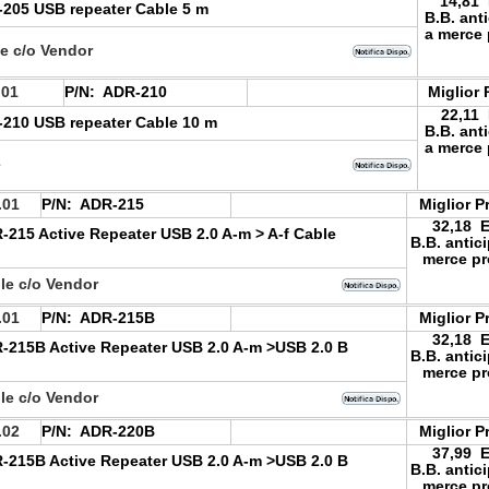
14,81
205 USB repeater Cable 5 m
B.B. ant
a merce 
le c/o Vendor
.01
P/N:
ADR-210
Miglior 
22,11
210 USB repeater Cable 10 m
B.B. ant
a merce 
e
.01
P/N:
ADR-215
Miglior P
32,18 
215 Active Repeater USB 2.0 A-m > A-f Cable
B.B. antic
merce pr
le c/o Vendor
.01
P/N:
ADR-215B
Miglior P
32,18 
215B Active Repeater USB 2.0 A-m >USB 2.0 B
B.B. antic
merce pr
le c/o Vendor
.02
P/N:
ADR-220B
Miglior P
37,99 
215B Active Repeater USB 2.0 A-m >USB 2.0 B
B.B. antic
merce pr