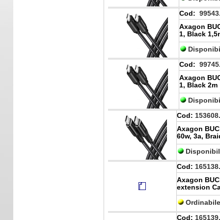
Cod:
99543
Axagon BUC
1, Black 1,
Disponibi
Cod:
99745
Axagon BUC
1, Black 2m
Disponibi
Cod:
153608
Axagon BUCM
60w, 3a, Bra
Disponibi
Cod:
165138
Axagon BUC
extension Ca
Ordinabil
Cod:
165139