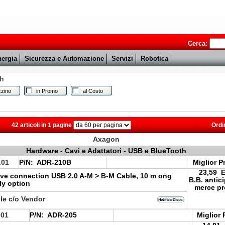
Cerca:
ergia
Sicurezza e Automazione
Servizi
Robotica
th
zino
in Promo
al Costo
42 articoli in 1 pagine
Ordi
Axagon
Hardware - Cavi e Adattatori - USB e BlueTooth
.01
P/N:
ADR-210B
Miglior P
23,59 
ve connection USB 2.0 A-M > B-M Cable, 10 m ong
B.B. antic
ly option
merce pr
le c/o Vendor
.01
P/N:
ADR-205
Miglior 