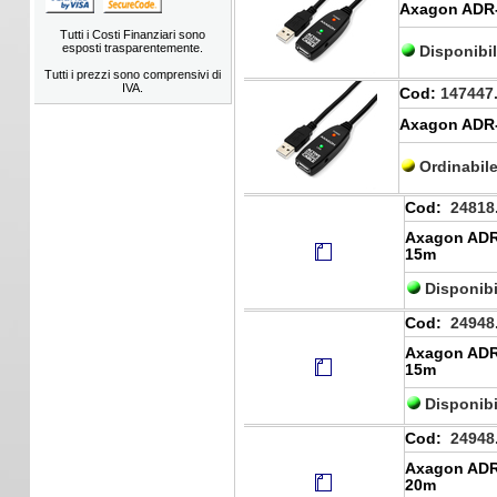
Axagon ADR-
Tutti i Costi Finanziari sono
esposti trasparentemente.
Disponibi
Tutti i prezzi sono comprensivi di
IVA.
Cod:
147447
Axagon ADR-
Ordinabil
Cod:
24818
Axagon ADR-
15m
Disponibi
Cod:
24948
Axagon ADR-
15m
Disponibi
Cod:
24948
Axagon ADR-
20m