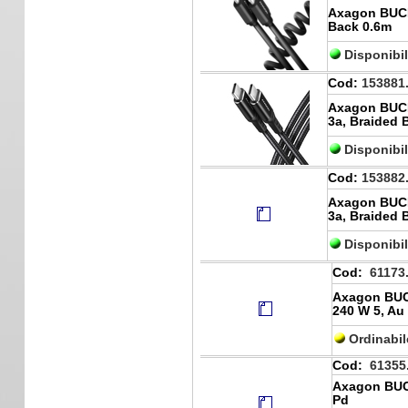
Axagon BUCM
Back 0.6m
Disponibi
Cod:
153881
Axagon BUCM
3a, Braided 
Disponibi
Cod:
153882
Axagon BUCM
3a, Braided 
Disponibi
Cod:
61173
Axagon BUC
240 W 5, Au 
Ordinabi
Cod:
61355
Axagon BUC
Pd