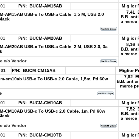
.01
P/N:
BUCM-AM15AB
Miglior 
7,41 
-AM15AB USB-c To USB-a Cable, 1,5 M, USB 2.0
B.B. ant
Black
a merce 
e
.01
P/N:
BUCM-AM20AB
Miglior 
8,16 
-AM20AB USB-c To USB-a Cable, 2 M, USB 2.0, 3a
B.B. ant
k
a merce 
le c/o Vendor
.01
P/N:
BUCM-CM15AB
Miglior P
7,82 
m-cm10ab USB-c To USB-c 2.0 Cable, 1,5m, Pd 60w
B.B. antic
merce pr
le
.01
P/N:
BUCM-CM10AB
Miglior 
7,52 
-CM10AB USB-c To USB-c 2.0 Cable, 1m, Pd 60w
B.B. ant
Black
a merce 
le c/o Vendor
.01
P/N:
BUCM-CM10TB
Miglior 