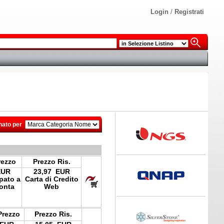
Login
/
Registrati
nato per
rezzo
Prezzo Ris.
EUR
23,97 EUR
ipato a
Carta di Credito
onta
Web
Prezzo
Prezzo Ris.