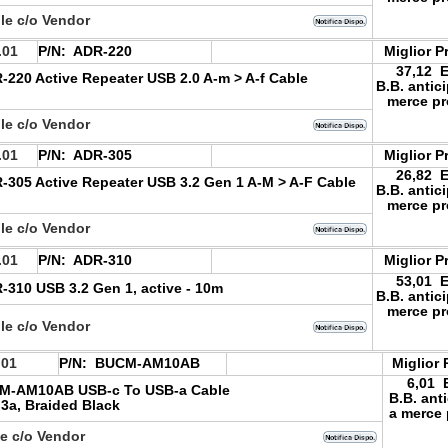
le c/o Vendor
.01
P/N:
ADR-220
Miglior P
37,12 
220 Active Repeater USB 2.0 A-m > A-f Cable
B.B. antic
merce pr
le c/o Vendor
.01
P/N:
ADR-305
Miglior P
26,82 
305 Active Repeater USB 3.2 Gen 1 A-M > A-F Cable
B.B. antic
merce pr
le c/o Vendor
.01
P/N:
ADR-310
Miglior P
53,01 
310 USB 3.2 Gen 1, active - 10m
B.B. antic
merce pr
le c/o Vendor
.01
P/N:
BUCM-AM10AB
Miglior 
6,01 
M-AM10AB USB-c To USB-a Cable
B.B. ant
 3a, Braided Black
a merce 
le c/o Vendor