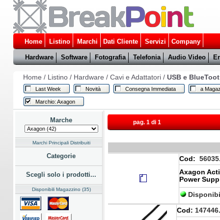
Home
Listino
Marchi
Dati Cliente
Servizi
Company
Hardware
Software
Fotografia
Telefonia
Audio Video
En
Home
/
Listino
/
Hardware
/
Cavi e Adattatori
/
USB e BlueToo
Last Week
Novità
Consegna Immediata
a Magaz
Marchio: Axagon
Marche
pag. 1 di 1
Marchi Principali Distribuiti
Categorie
Cod:
56035
Axagon Acti
Scegli solo i prodotti...
Power Supp
Disponibili Magazzino (35)
Disponibi
Cod:
147446