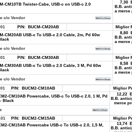
7,30 
-CM10TB Twister-Cabe, USB-c on USB-c 2.0
B.B. ant
a merce 
le c/o Vendor
.01
P/N:
BUCM-CM20AB
Miglior 
8,80 
-CM20AB USB-c To USB-c 2.0 Cable, 2m, Pd 60w
B.B. ant
Black
a merce 
le c/o Vendor
.01
P/N:
BUCM-CM30AB
Miglior 
8,58 
-CM30AB USB-c To USB-c 2.0 Cable, 3 M, Pd 60w
B.B. ant
Black
a merce 
le c/o Vendor
.01
P/N:
BUCM2-CM10AB
Miglior P
12,22 
M2-CM10AB Powercabe, USB-c To USB-c 2.0, 1 M, Pd
B.B. antic
- Black
merce pr
le
.01
P/N:
BUCM2-CM15AB
Miglior P
13,74 
M2-CM15AB Powercabe USB-c To USB-c 2.0, 1,5 M,
B.B. antic