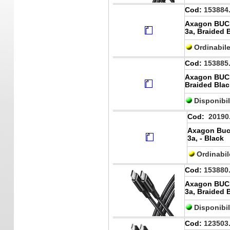
Cod:
153884
Axagon BUCM
3a, Braided 
Ordinabil
Cod:
153885
Axagon BUCM
Braided Blac
Disponibi
Cod:
20190
Axagon Buc
3a, - Black
Ordinabi
Cod:
153880
Axagon BUCM
3a, Braided 
Disponibi
Cod:
123503