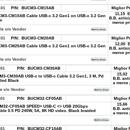
.01
P/N:
BUCM3-CM15AB
Miglior P
11,15 
M3-CM15AB Cable USB-c 3.2 Gen1 on USB-c 3.2 Gen
B.B. antic
5m
merce pr
le c/o Vendor
.01
P/N:
BUCM3-CM20AB
Miglior P
12,00 
M3-CM20AB Cable USB-c 3.2 Gen1 on USB-c 3.2 Gen
B.B. antic
merce pr
le c/o Vendor
.01
P/N:
BUCM3-CM30AB
Miglior 
15,02
3-CM30AB USB-c to USB-c Cable 3.2 Gen1, 3 M, Pd
B.B. ant
ided Black
a merce 
le c/o Vendor
.01
P/N:
BUCM32-CF05AB
Miglior 
15,66
M32-CF05AB SPEED+ USB-C <> USB 20Gbps
B.B. ant
ble 0.5 PD 240W, 5A, 8K HD video. Black braided
a merce 
e
.01
P/N:
BUCM32-CF10AB
Miglior 