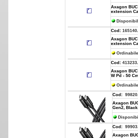
Axagon BUC
extension Ca
Disponibi
Cod:
165140
Axagon BUC
extension Ca
Ordinabil
Cod:
413233
Axagon BUC
W Pd - 50 Cm
Ordinabil
Cod:
99820
Axagon BUC
Gen2, Blac
Disponibi
Cod:
99903
Axagon BUC