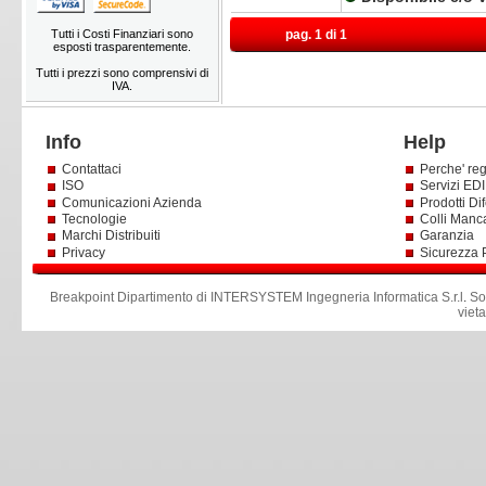
Tutti i Costi Finanziari sono
pag. 1 di 1
esposti trasparentemente.
Tutti i prezzi sono comprensivi di
IVA.
Info
Help
Contattaci
Perche' reg
ISO
Servizi EDI 
Comunicazioni Azienda
Prodotti Dif
Tecnologie
Colli Manc
Marchi Distribuiti
Garanzia
Privacy
Sicurezza 
Breakpoint Dipartimento di INTERSYSTEM Ingegneria Informatica S.r.l
.
So
viet