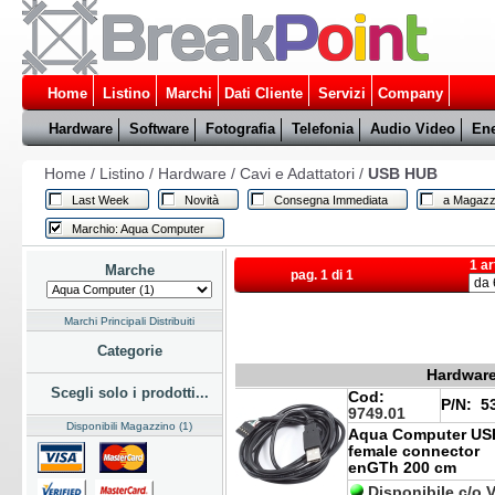
Home
Listino
Marchi
Dati Cliente
Servizi
Company
Hardware
Software
Fotografia
Telefonia
Audio Video
Ene
Home
/
Listino
/
Hardware
/
Cavi e Adattatori
/
USB HUB
Last Week
Novità
Consegna Immediata
a Magazz
Marchio: Aqua Computer
1 ar
Marche
pag. 1 di 1
Marchi Principali Distribuiti
Categorie
Hardware
Scegli solo i prodotti...
Cod:
P/N:
53
9749.01
Disponibili Magazzino (1)
Aqua Computer USB
female connector
enGTh 200 cm
Disponibile c/o 