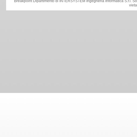
Breakpoint Dipartimento di INTERSYSTEM Ingegneria Informatica S.r.l
.
So
viet