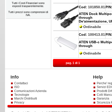
Tutti i Costi Finanziari sono
esposti trasparentemente.
Cod:
101850.01
P/N
Tutti i prezzi sono comprensivi di
ATEN Dock Multipo
IVA.
through
De'aimentazione, 
Ordinabile
Cod:
100413.01
P/N
ATEN USB-c Multipo
through
Ordinabile
pag. 1 di 1
Info
Help
Contattaci
Perche' reg
ISO
Servizi EDI 
Comunicazioni Azienda
Prodotti Dif
Tecnologie
Colli Manc
Marchi Distribuiti
Garanzia
Privacy
Sicurezza 