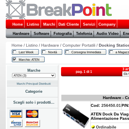
Home
Listino
Marchi
Dati Cliente
Servizi
Company
Hardware
Software
Fotografia
Telefonia
Audio Video
Ene
Home
/
Listino
/
Hardware
/
Computer Portatili
/
Docking Statio
Last Week
Novità
Consegna Immediata
a Magazz
Marchio: ATEN
3 ar
Marche
pag. 1 di 1
Marchi Principali Distribuiti
Categorie
Hardware - Co
Scegli solo i prodotti...
Cod:
256450.01
P/N
ATEN Dock Da Viag
Alimentazione Pas
Ordinabile