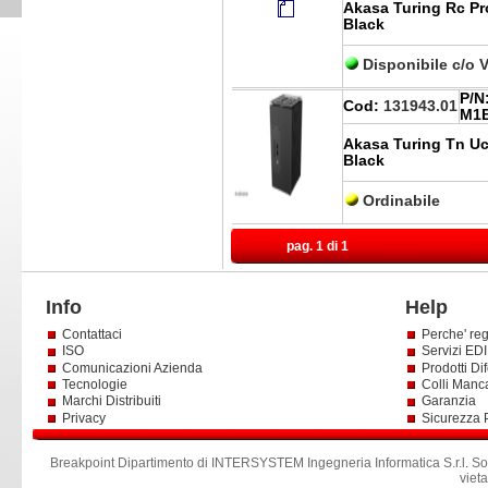
Akasa Turing Rc Pr
Black
Disponibile c/o 
P/N
Cod:
131943.01
M1
Akasa Turing Tn Ucf
Black
Ordinabile
pag. 1 di 1
Info
Help
Contattaci
Perche' reg
ISO
Servizi EDI 
Comunicazioni Azienda
Prodotti Dif
Tecnologie
Colli Manc
Marchi Distribuiti
Garanzia
Privacy
Sicurezza 
Breakpoint Dipartimento di INTERSYSTEM Ingegneria Informatica S.r.l
.
So
viet