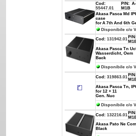
Cod:
P/N:
A-
55447.01
M1B
Akasa Pasca Md IP6
case
for A 7th And 6th G
Disponibile c/o 
P/N
Cod:
131942.01
M1
Akasa Pasca Tn Ucff
Wasserdicht, Oem
Back
Disponibile c/o 
P/N
Cod:
319863.01
M1
Akasa Pasca Tn, IP
for 12 + 11
Gen. Nuc
Disponibile c/o 
P/N
Cod:
132216.01
M1
Akasa Pato Ne Comp
Black