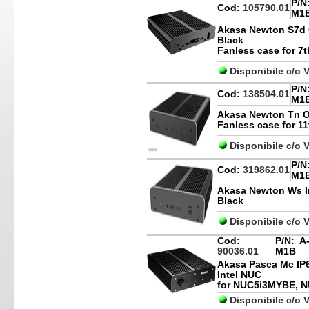
P/N
Cod:
105790.01
M1
Akasa Newton S7d C
Black
Fanless case for 7t
Disponibile c/o 
P/N
Cod:
138504.01
M1
Akasa Newton Tn 
Fanless case for 11
Disponibile c/o 
P/N
Cod:
319862.01
M1
Akasa Newton Ws In
Black
Disponibile c/o 
Cod:
P/N:
A-
90036.01
M1B
Akasa Pasca Mc IP6
Intel NUC
for NUC5i3MYBE, 
Disponibile c/o 