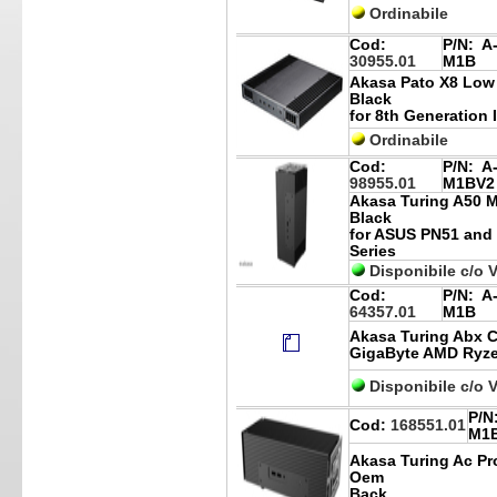
Ordinabile
Cod:
P/N:
A-
30955.01
M1B
Akasa Pato X8 Low
Black
for 8th Generation 
Ordinabile
Cod:
P/N:
A-
98955.01
M1BV2
Akasa Turing A50 
Black
for ASUS PN51 and
Series
Disponibile c/o 
Cod:
P/N:
A-
64357.01
M1B
Akasa Turing Abx C
GigaByte AMD Ryze
Disponibile c/o 
P/N
Cod:
168551.01
M1
Akasa Turing Ac Pro
Oem
Back