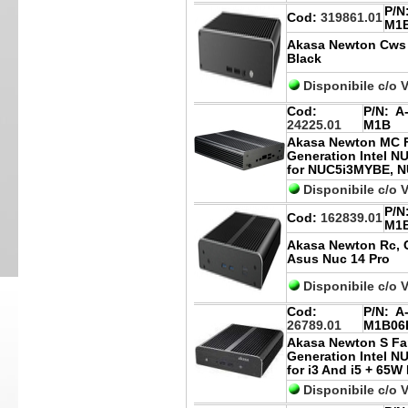
P/N
Cod:
319861.01
M1
Akasa Newton Cws I
Black
Disponibile c/o 
Cod:
P/N:
A-
24225.01
M1B
Akasa Newton MC F
Generation Intel N
for NUC5i3MYBE, 
Disponibile c/o 
P/N
Cod:
162839.01
M1
Akasa Newton Rc, 
Asus Nuc 14 Pro
Disponibile c/o 
Cod:
P/N:
A-
26789.01
M1B06
Akasa Newton S Fan
Generation Intel N
for i3 And i5 + 65W
Disponibile c/o 