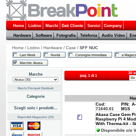
Home
Listino
Marchi
Dati Cliente
Servizi
Company
Hardware
Software
Fotografia
Telefonia
Audio Video
Ene
Home
/
Listino
/
Hardware
/
Case
/
SFF NUC
Last Week
Novità
Consegna Immediata
a Magazz
Marchio: Akasa
30 a
Marche
pag. 1 di 1
Marchi Principali Distribuiti
Categorie
Ha
Cod:
P/N:
A-
Scegli solo i prodotti...
71640.01
M1S
Akasa Case Gem Pi 
Disponibili Magazzino (25)
Raspberry Pi 4 Mo
With Therma-kit - Si
Disponibile c/o 