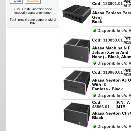
P/N
Cod:
123601.01
M1
Tutti i Costi Finanziari sono
esposti trasparentemente.
Akasa Fanless Pasca
Gen)
Tutti i prezzi sono comprensivi di
Back
IVA.
Disponibile c/o 
P/N
Cod:
319859.01
M1
Akasa Machina N Fa
Jetson Xavier And
Nano) - Black, Alu
Disponibile c/o 
P/N
Cod:
319860.01
M1
Akasa Newton Ac Uc
With I3
Fanless - Black
Disponibile c/o 
Cod:
P/N:
A-
43566.01
M1B
Akasa Newton Ctn Uc
Black
Disponibile c/o 