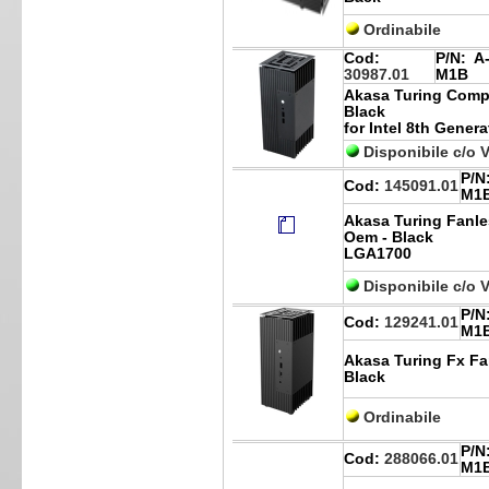
Ordinabile
Cod:
P/N:
A-
30987.01
M1B
Akasa Turing Comp
Black
for Intel 8th Gener
Disponibile c/o 
P/N
Cod:
145091.01
M1
Akasa Turing Fanles
Oem - Black
LGA1700
Disponibile c/o 
P/N
Cod:
129241.01
M1
Akasa Turing Fx Fan
Black
Ordinabile
P/N
Cod:
288066.01
M1