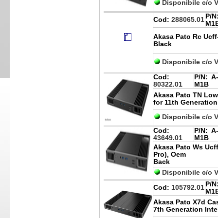
Disponibile c/o 
P/N
Cod:
288065.01
M1
Akasa Pato Rc Ucff
Black
Disponibile c/o 
Cod:
P/N:
A-
80322.01
M1B
Akasa Pato TN Low 
for 11th Generation
Disponibile c/o 
Cod:
P/N:
A-
43649.01
M1B
Akasa Pato Ws Ucff-
Pro), Oem
Back
Disponibile c/o 
P/N
Cod:
105792.01
M1
Akasa Pato X7d Cas
7th Generation Int