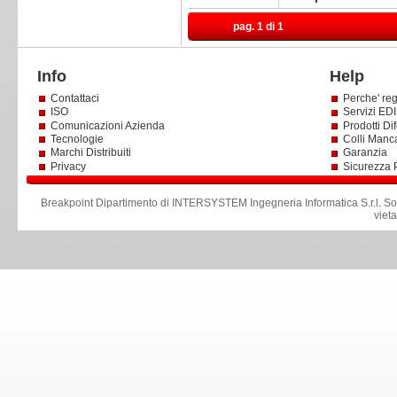
pag. 1 di 1
Info
Help
Contattaci
Perche' reg
ISO
Servizi EDI 
Comunicazioni Azienda
Prodotti Dif
Tecnologie
Colli Manc
Marchi Distribuiti
Garanzia
Privacy
Sicurezza 
Breakpoint Dipartimento di INTERSYSTEM Ingegneria Informatica S.r.l
.
So
viet