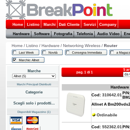
Home
Listino
Marchi
Dati Cliente
Servizi
Company
Hardware
Software
Fotografia
Telefonia
Audio Video
Ene
Home
/
Listino
/
Hardware
/
Networking Wireless
/
Router
Last Week
Novità
Consegna Immediata
a Magazz
Marchio: Allnet
5 ar
Marche
pag. 1 di 1
Marchi Principali Distribuiti
Hardware 
Categorie
P/N
Cod:
310642.01
BM
Scegli solo i prodotti...
Allnet A Bm200vds
Disponibili Magazzino (1)
Ordinabile
Cod:
552362.01
P/N