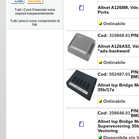
Allnet A1268M, Vds
Tutti i Costi Finanziari sono
Ports
esposti trasparentemente.
Tutti i prezzi sono comprensivi di
Ordinabile
IVA.
Cod:
310668.01
P/N
Allnet A126AS3, V
"ads-backward
Ordinabile
P/N
Cod:
552487.01
BM
Allnet Isp Bridge M
35b/17a
Ordinabile
P/N
Cod:
258648.01
BM
Allnet Isp Bridge 
Supervectoring 35b
Vectoring
Disponibile c/o 