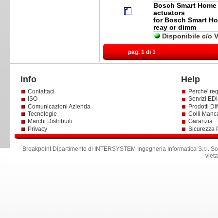
Bosch Smart Home W
actuators
for Bosch Smart Hom
reay or dimm
Disponibile c/o 
pag. 1 di 1
Info
Help
Contattaci
Perche' reg
ISO
Servizi EDI 
Comunicazioni Azienda
Prodotti Dif
Tecnologie
Colli Manc
Marchi Distribuiti
Garanzia
Privacy
Sicurezza 
Breakpoint Dipartimento di INTERSYSTEM Ingegneria Informatica S.r.l
.
So
viet