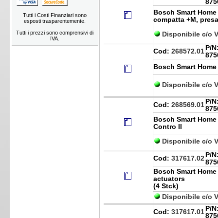
875
Bosch Smart Home p
Tutti i Costi Finanziari sono
compatta +M, presa
esposti trasparentemente.
Tutti i prezzi sono comprensivi di
Disponibile c/o 
IVA.
P/N
Cod:
268572.01
875
Bosch Smart Home 
Disponibile c/o 
P/N
Cod:
268569.01
875
Bosch Smart Home s
Contro II
Disponibile c/o 
P/N
Cod:
317617.02
875
Bosch Smart Home W
actuators
(4 Stck)
Disponibile c/o 
P/N
Cod:
317617.01
875