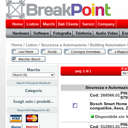
Home
Listino
Marchi
Dati Cliente
Servizi
Company
Hardware
Software
Fotografia
Telefonia
Audio Video
Ene
Home
/
Listino
/
Sicurezza e Automazione
/
Building Automation
Last Week
Novità
Consegna Immediata
a Magazz
Marchio: Bosch
6 ar
Marche
pag. 1 di 1
Marchi Principali Distribuiti
Sicurezza e Automazio
Categorie
P/N
Cod:
268566.01
875
Scegli solo i prodotti...
Bosch Smart Home
compatibie, Aexa, 
Disponibili Magazzino (6)
Disponibile c/o 
P/N
Cod:
512901.01