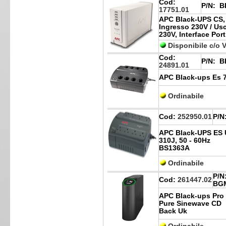
Cod:
P/N:
BK
17751.01
APC Black-UPS CS, 
Ingresso 230V / Usc
230V, Interface Por
Disponibile c/o 
Cod:
P/N:
BE
24891.01
APC Black-ups Es 7
Ordinabile
Cod:
252950.01
P/N
APC Black-UPS ES U
310J, 50 - 60Hz
BS1363A
Ordinabile
P/N
Cod:
261447.02
BG
APC Black-ups Pro
Pure Sinewave CD
Back Uk