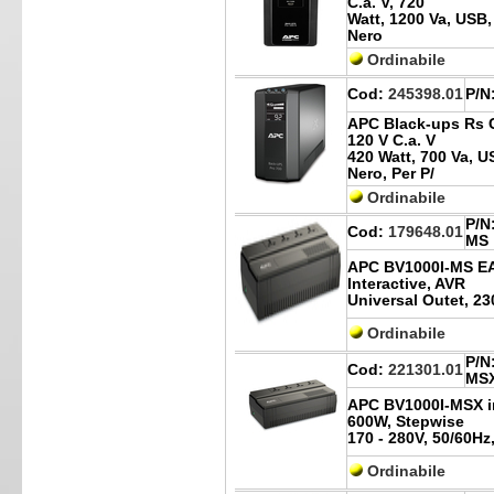
C.a. V, 720
Watt, 1200 Va, USB,
Nero
Ordinabile
Cod:
245398.01
P/N
APC Black-ups Rs C
120 V C.a. V
420 Watt, 700 Va, U
Nero, Per P/
Ordinabile
P/N
Cod:
179648.01
MS
APC BV1000I-MS EA
Interactive, AVR
Universal Outet, 23
Ordinabile
P/N
Cod:
221301.01
MS
APC BV1000I-MSX in
600W, Stepwise
170 - 280V, 50/60Hz
Ordinabile