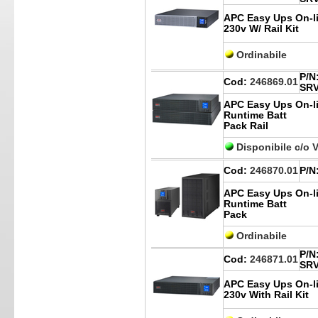
APC Easy Ups On-li
230v W/ Rail Kit
Ordinabile
P/N
Cod:
246869.01
SRV
APC Easy Ups On-l
Runtime Batt
Pack Rail
Disponibile c/o 
Cod:
246870.01
P/N
APC Easy Ups On-li
Runtime Batt
Pack
Ordinabile
P/N
Cod:
246871.01
SRV
APC Easy Ups On-l
230v With Rail Kit