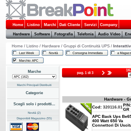
Home
Listino
Marchi
Dati Cliente
Servizi
Company
Hardware
Software
Fotografia
Telefonia
Audio Video
Ene
Home
/
Listino
/
Hardware
/
Gruppi di Continuità UPS
/
Interattiv
Last Week
Novità
Consegna Immediata
a Magazz
Marchio: APC
162
Marche
pag. 1 di 3
Marchi Principali Distribuiti
Categorie
Hardware - Gr
Scegli solo i prodotti...
P/N
Cod:
320116.01
GR
Novità (2)
APC Back Ups Be650
Disponibili Magazzino (55)
400 Watt 650 Va
Connettori Di Uscit