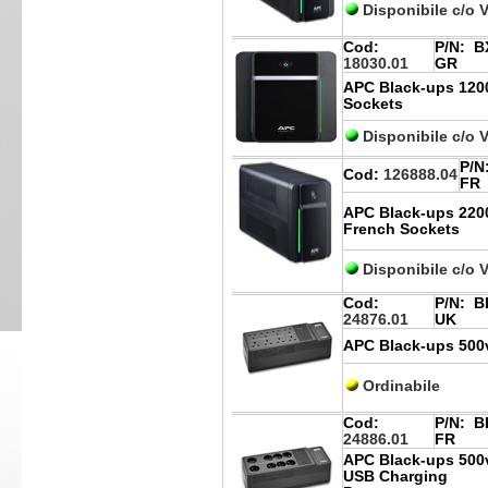
Disponibile c/o 
Cod:
P/N:
BX
18030.01
GR
APC Black-ups 1200
Sockets
Disponibile c/o 
P/N
Cod:
126888.04
FR
APC Black-ups 220
French Sockets
Disponibile c/o 
Cod:
P/N:
BE
24876.01
UK
APC Black-ups 500v
Ordinabile
Cod:
P/N:
BE
24886.01
FR
APC Black-ups 500v
USB Charging