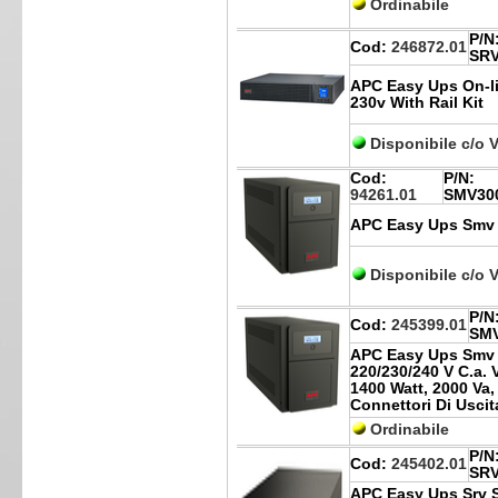
Ordinabile
P/N
Cod:
246872.01
SRV
APC Easy Ups On-l
230v With Rail Kit
Disponibile c/o 
Cod:
P/N:
94261.01
SMV30
APC Easy Ups Smv 
Disponibile c/o 
P/N
Cod:
245399.01
SMV
APC Easy Ups Smv
220/230/240 V C.a. 
1400 Watt, 2000 Va,
Connettori Di Uscit
Ordinabile
P/N
Cod:
245402.01
SR
APC Easy Ups Srv 