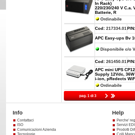
In Rack)
220/230/240 V C.a. 
Batterie, R
Ordinabile
Cod:
217334.01
P/N
APC Easy-ups Bv 1
Disponibile c/o 
Cod:
261450.01
P/N
APC mini UPS CP12
Supply 12Vdc, 36W
i-ion, pRedects WiF
Ordinabile
pag. 1 di 3
Info
Help
Contattaci
Perche' reg
ISO
Servizi EDI 
Comunicazioni Azienda
Prodotti Dif
Tecnologie
Colli Manc