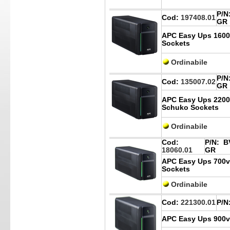
P/N
Cod:
197408.01
GR
APC Easy Ups 1600v
Sockets
Ordinabile
P/N
Cod:
135007.02
GR
APC Easy Ups 2200
Schuko Sockets
Ordinabile
Cod:
P/N:
BV
18060.01
GR
APC Easy Ups 700va
Sockets
Ordinabile
Cod:
221300.01
P/N
APC Easy Ups 900va