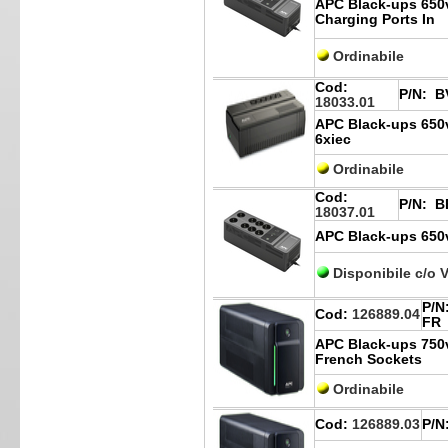
APC Black-ups 650
Charging Ports In
Ordinabile
Cod:
P/N:
BV
18033.01
APC Black-ups 650v
6xiec
Ordinabile
Cod:
P/N:
BE
18037.01
APC Black-ups 650
Disponibile c/o 
P/N
Cod:
126889.04
FR
APC Black-ups 750v
French Sockets
Ordinabile
Cod:
126889.03
P/N