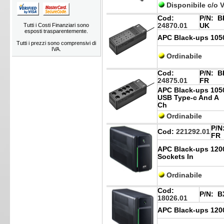
Disponibile c/o 
Cod:
P/N:
BE
Tutti i Costi Finanziari sono
24870.01
UK
esposti trasparentemente.
APC Black-ups 1050
Tutti i prezzi sono comprensivi di
IVA.
Ordinabile
Cod:
P/N:
BE
24875.01
FR
APC Black-ups 105
USB Type-c And A
Ch
Ordinabile
P/N
Cod:
221292.01
FR
APC Black-ups 120
Sockets In
Ordinabile
Cod:
P/N:
BX
18026.01
APC Black-ups 1200v