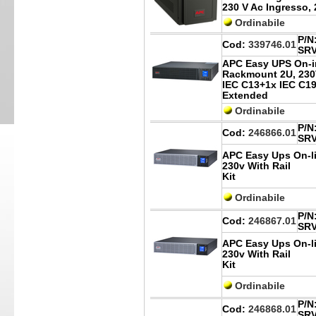
230 V Ac Ingresso, 
Ordinabile
P/N
Cod:
339746.01
SR
APC Easy UPS On-i
Rackmount 2U, 230
IEC C13+1x IEC C19 
Extended
Ordinabile
P/N
Cod:
246866.01
SR
APC Easy Ups On-li
230v With Rail
Kit
Ordinabile
P/N
Cod:
246867.01
SR
APC Easy Ups On-li
230v With Rail
Kit
Ordinabile
P/N
Cod:
246868.01
SR