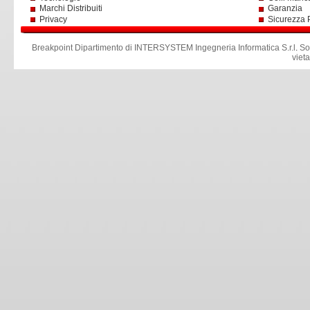
Marchi Distribuiti
Garanzia
Privacy
Sicurezza 
Breakpoint Dipartimento di INTERSYSTEM Ingegneria Informatica S.r.l
.
So
viet