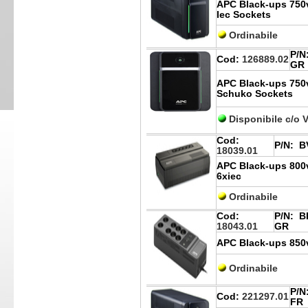
APC Black-ups 750v
Iec Sockets
Ordinabile
P/N
Cod:
126889.02
GR
APC Black-ups 750v
Schuko Sockets
Disponibile c/o 
Cod:
P/N:
BV
18039.01
APC Black-ups 800v
6xiec
Ordinabile
Cod:
P/N:
BE
18043.01
GR
APC Black-ups 850
Ordinabile
P/N
Cod:
221297.01
FR