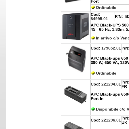
Port
Ordinabile
Cod:
P/N:
BX
84995.01
APC Black-UPS 500V
45 - 65 Hz, 1.83m, 5
In arrivo c/o Ven
Cod:
179652.01
P/N
APC Black-ups 650 8
390 W, 650 VA, 120V
Ordinabile
P/N
Cod:
221294.01
FR
APC Black-ups 650
Port In
Disponibile c/o 
P/N
Cod:
221296.01
UK