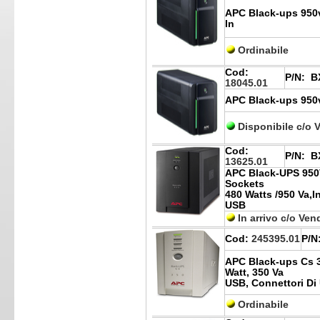
APC Black-ups 950v
In
Ordinabile
Cod:
P/N:
BX
18045.01
APC Black-ups 950va
Disponibile c/o 
Cod:
P/N:
BX
13625.01
APC Black-UPS 950
Sockets
480 Watts /950 Va,
USB
In arrivo c/o Ven
Cod:
245395.01
P/N
APC Black-ups Cs 35
Watt, 350 Va
USB, Connettori Di 
Ordinabile