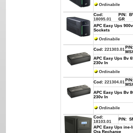
Ordinabile
Cod:
P/N:
BV
18095.01
GR
APC Easy Ups 900va
Sockets
Ordinabile
P/N
Cod:
221303.01
MS
APC Easy Ups Bv 65
230v In
Ordinabile
P/N
Cod:
221304.01
MS
APC Easy Ups Bv 80
230v In
Ordinabile
Cod:
P/N:
SM
18103.01
APC Easy Ups ine-In
Ora Recharge