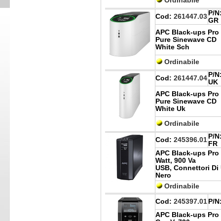
Ordinabile
P/N
Cod:
261447.03
GR
APC Black-ups Pro
Pure Sinewave CD
White Sch
Ordinabile
P/N
Cod:
261447.04
UK
APC Black-ups Pro
Pure Sinewave CD
White Uk
Ordinabile
P/N
Cod:
245396.01
FR
APC Black-ups Pro 9
Watt, 900 Va
USB, Connettori Di 
Nero
Ordinabile
Cod:
245397.01
P/N
APC Black-ups Pro 