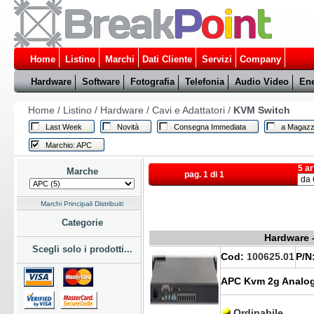
Home
Listino
Marchi
Dati Cliente
Servizi
Company
Hardware
Software
Fotografia
Telefonia
Audio Video
Ene
Home
/
Listino
/
Hardware
/
Cavi e Adattatori
/
KVM Switch
Last Week
Novità
Consegna Immediata
a Magazz
Marchio: APC
5 ar
Marche
pag. 1 di 1
Marchi Principali Distribuiti
Categorie
Hardware -
Scegli solo i prodotti...
Cod:
100625.01
P/N
APC Kvm 2g Analog 
Ordinabile