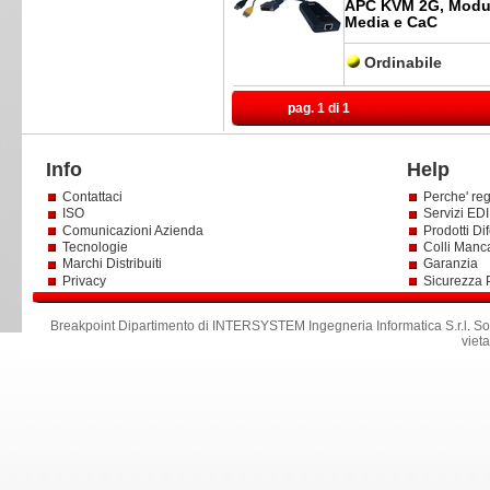
APC KVM 2G, Modulo
Media e CaC
Ordinabile
pag. 1 di 1
Info
Help
Contattaci
Perche' reg
ISO
Servizi EDI 
Comunicazioni Azienda
Prodotti Dif
Tecnologie
Colli Manc
Marchi Distribuiti
Garanzia
Privacy
Sicurezza 
Breakpoint Dipartimento di INTERSYSTEM Ingegneria Informatica S.r.l
.
So
viet