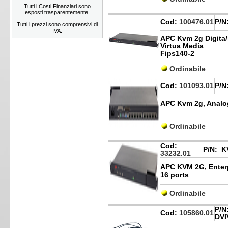
Tutti i Costi Finanziari sono
esposti trasparentemente.
Cod:
100476.01
P/N
Tutti i prezzi sono comprensivi di
IVA.
APC Kvm 2g Digita/
Virtua Media
Fips140-2
Ordinabile
Cod:
101093.01
P/N
APC Kvm 2g, Analog
Ordinabile
Cod:
P/N:
KV
33232.01
APC KVM 2G, Enterp
16 ports
Ordinabile
P/N
Cod:
105860.01
DV