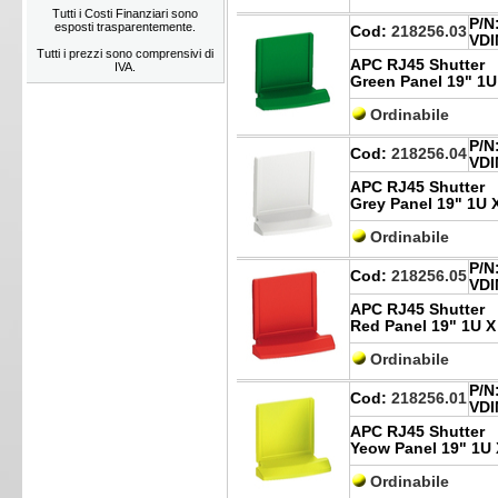
Tutti i Costi Finanziari sono
P/N
esposti trasparentemente.
Cod:
218256.03
VDI
Tutti i prezzi sono comprensivi di
APC RJ45 Shutter
IVA.
Green Panel 19" 1U
Ordinabile
P/N
Cod:
218256.04
VDI
APC RJ45 Shutter
Grey Panel 19" 1U 
Ordinabile
P/N
Cod:
218256.05
VDI
APC RJ45 Shutter
Red Panel 19" 1U X
Ordinabile
P/N
Cod:
218256.01
VDI
APC RJ45 Shutter
Yeow Panel 19" 1U 
Ordinabile