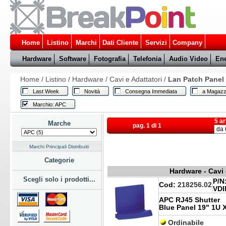
Home
Listino
Marchi
Dati Cliente
Servizi
Company
Hardware
Software
Fotografia
Telefonia
Audio Video
Ene
Home
/
Listino
/
Hardware
/
Cavi e Adattatori
/
Lan Patch Panel 
Last Week
Novità
Consegna Immediata
a Magazz
Marchio: APC
5 ar
Marche
pag. 1 di 1
Marchi Principali Distribuiti
Categorie
Hardware - Cavi 
Scegli solo i prodotti...
P/N
Cod:
218256.02
VDI
APC RJ45 Shutter
Blue Panel 19" 1U 
Ordinabile