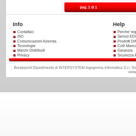
pag. 1 di 1
Info
Help
Contattaci
Perche' reg
ISO
Servizi EDI 
Comunicazioni Azienda
Prodotti Dif
Tecnologie
Colli Manc
Marchi Distribuiti
Garanzia
Privacy
Sicurezza 
Breakpoint Dipartimento di INTERSYSTEM Ingegneria Informatica S.r.l
.
So
viet