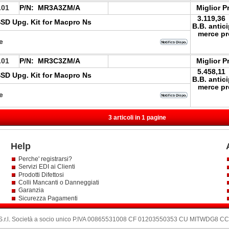
.01
P/N:
MR3A3ZM/A
Miglior P
3.119,36
SD Upg. Kit for Macpro Ns
B.B. antic
merce pr
le
.01
P/N:
MR3C3ZM/A
Miglior P
5.458,11
SD Upg. Kit for Macpro Ns
B.B. antic
merce pr
le
3 articoli in 1 pagine
Help
Perche' registrarsi?
Servizi EDI ai Clienti
Prodotti Difettosi
Colli Mancanti o Danneggiati
Garanzia
Sicurezza Pagamenti
.r.l
.
Società a socio unico P.IVA 00865531008 CF 01203550353 CU MITWDG8 CCIA: 