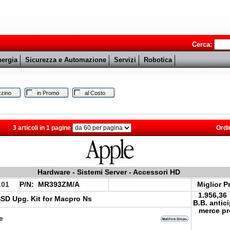
Cerca:
ergia
Sicurezza e Automazione
Servizi
Robotica
zino
in Promo
al Costo
3 articoli in 1 pagine
Ordi
Hardware - Sistemi Server - Accessori HD
.01
P/N:
MR393ZM/A
Miglior P
1.956,36
SD Upg. Kit for Macpro Ns
B.B. antic
merce pr
le