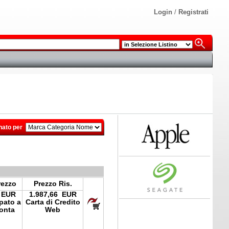
Login
/
Registrati
nato per
rezzo
Prezzo Ris.
 EUR
1.987,66 EUR
ipato a
Carta di Credito
onta
Web