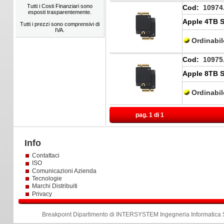
Tutti i Costi Finanziari sono
Cod:
10974
esposti trasparentemente.
Apple 4TB S
Tutti i prezzi sono comprensivi di
IVA.
Ordinabi
Cod:
10975
Apple 8TB S
Ordinabi
pag. 1 di 1
Info
Contattaci
ISO
Comunicazioni Azienda
Tecnologie
Marchi Distribuiti
Privacy
Breakpoint Dipartimento di INTERSYSTEM Ingegneria Informatica S