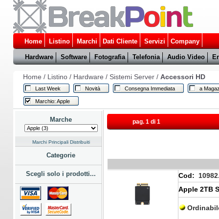
Home
Listino
Marchi
Dati Cliente
Servizi
Company
Hardware
Software
Fotografia
Telefonia
Audio Video
En
Home
/
Listino
/
Hardware
/
Sistemi Server
/
Accessori HD
Last Week
Novità
Consegna Immediata
a Magaz
Marchio: Apple
Marche
pag. 1 di 1
Marchi Principali Distribuiti
Categorie
Scegli solo i prodotti...
Cod:
10982
Apple 2TB S
Ordinabi