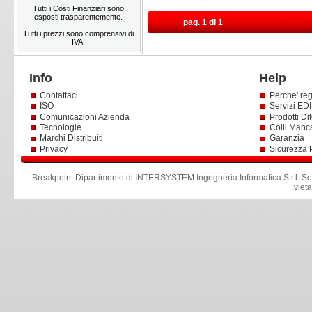
Tutti i Costi Finanziari sono
esposti trasparentemente.
pag. 1 di 1
Tutti i prezzi sono comprensivi di
IVA.
Info
Help
Contattaci
Perche' reg
ISO
Servizi EDI 
Comunicazioni Azienda
Prodotti Dif
Tecnologie
Colli Manc
Marchi Distribuiti
Garanzia
Privacy
Sicurezza 
Breakpoint Dipartimento di INTERSYSTEM Ingegneria Informatica S.r.l
.
So
viet