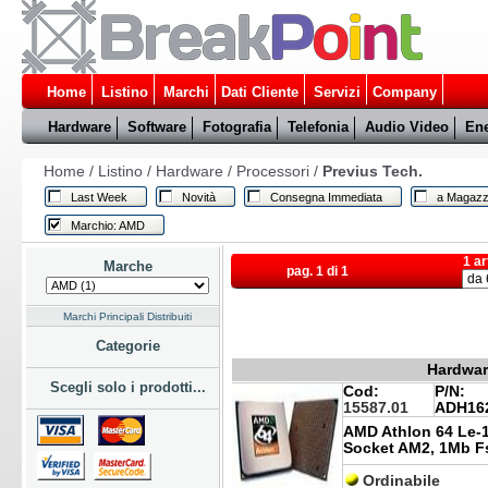
Home
Listino
Marchi
Dati Cliente
Servizi
Company
Hardware
Software
Fotografia
Telefonia
Audio Video
Ene
Home
/
Listino
/
Hardware
/
Processori
/
Previus Tech.
Last Week
Novità
Consegna Immediata
a Magazz
Marchio: AMD
1 ar
Marche
pag. 1 di 1
Marchi Principali Distribuiti
Categorie
Hardware
Scegli solo i prodotti...
Cod:
P/N:
15587.01
ADH16
AMD Athlon 64 Le-
Socket AM2, 1Mb F
Ordinabile