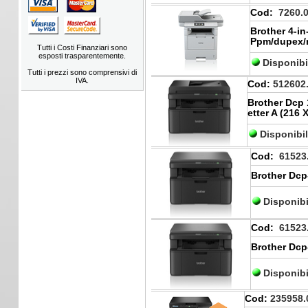
Cod:
7260.
Brother 4-i
Ppm/dupex/
Tutti i Costi Finanziari sono
esposti trasparentemente.
Disponibi
Tutti i prezzi sono comprensivi di
IVA.
Cod:
512602
Brother Dcp 
etter A (216
Disponibi
Cod:
61523
Brother Dcp
Disponibi
Cod:
61523
Brother Dcp
Disponibi
Cod:
235958.