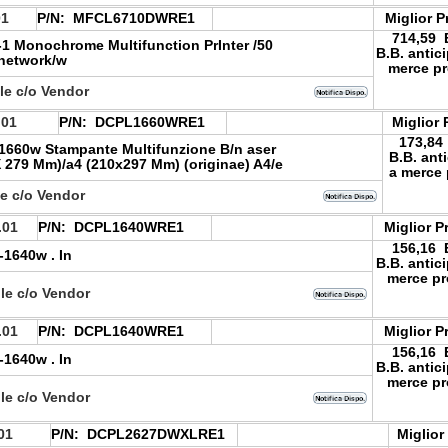
01
P/N:
MFCL6710DWRE1
Miglior P
714,59
n-1 Monochrome Multifunction PrInter /50
B.B. antic
network/w
merce pr
le c/o Vendor
.01
P/N:
DCPL1660WRE1
Miglior 
173,84
1660w Stampante Multifunzione B/n aser
B.B. ant
 X 279 Mm)/a4 (210x297 Mm) (originae) A4/e
a merce 
le c/o Vendor
.01
P/N:
DCPL1640WRE1
Miglior P
156,16
-1640w . In
B.B. antic
merce pr
le c/o Vendor
.01
P/N:
DCPL1640WRE1
Miglior P
156,16
-1640w . In
B.B. antic
merce pr
le c/o Vendor
01
P/N:
DCPL2627DWXLRE1
Miglior