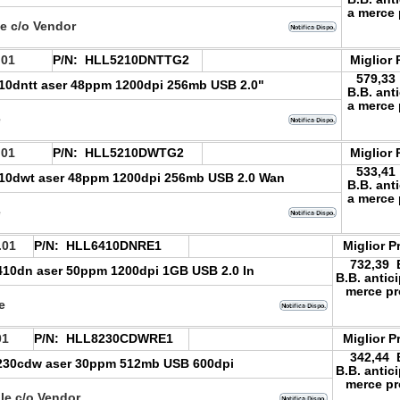
a merce 
le c/o Vendor
.01
P/N:
HLL5210DNTTG2
Miglior 
579,33
210dntt aser 48ppm 1200dpi 256mb USB 2.0"
B.B. ant
a merce 
e
.01
P/N:
HLL5210DWTG2
Miglior 
533,41
210dwt aser 48ppm 1200dpi 256mb USB 2.0 Wan
B.B. ant
a merce 
e
.01
P/N:
HLL6410DNRE1
Miglior P
732,39
410dn aser 50ppm 1200dpi 1GB USB 2.0 In
B.B. antic
merce pr
le
01
P/N:
HLL8230CDWRE1
Miglior P
342,44
8230cdw aser 30ppm 512mb USB 600dpi
B.B. antic
merce pr
le c/o Vendor