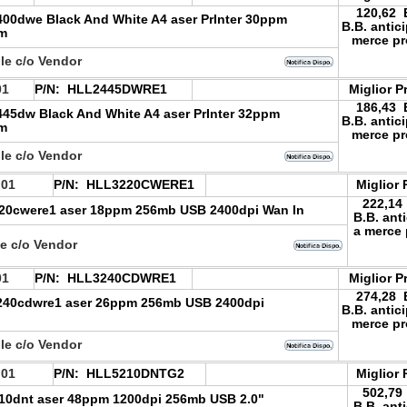
120,62
400dwe Black And White A4 aser PrInter 30ppm
B.B. antic
4m
merce pr
le c/o Vendor
01
P/N:
HLL2445DWRE1
Miglior P
186,43
445dw Black And White A4 aser PrInter 32ppm
B.B. antic
4m
merce pr
le c/o Vendor
.01
P/N:
HLL3220CWERE1
Miglior 
222,14
220cwere1 aser 18ppm 256mb USB 2400dpi Wan In
B.B. ant
a merce 
le c/o Vendor
01
P/N:
HLL3240CDWRE1
Miglior P
274,28
3240cdwre1 aser 26ppm 256mb USB 2400dpi
B.B. antic
merce pr
le c/o Vendor
.01
P/N:
HLL5210DNTG2
Miglior 
502,79
210dnt aser 48ppm 1200dpi 256mb USB 2.0"
B.B. ant