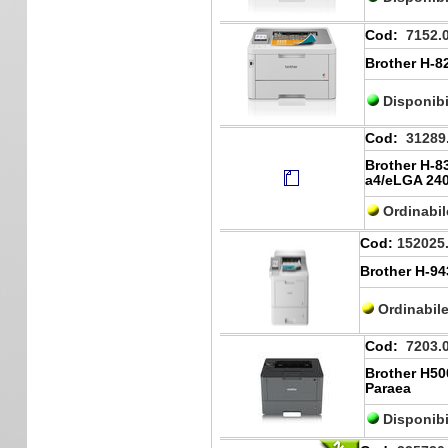
Cod:
7152.
Brother H-
Disponibi
Cod:
31289
Brother H-
a4/eLGA 240
Ordinabi
Cod:
152025
Brother H-9
Ordinabil
Cod:
7203.
Brother H50
Paraea
Disponibi