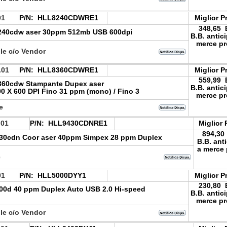
01
P/N:
HLL8240CDWRE1
Miglior P
348,65
8240cdw aser 30ppm 512mb USB 600dpi
B.B. antic
merce pr
le c/o Vendor
.01
P/N:
HLL8360CDWRE1
Miglior P
559,99
8360cdw Stampante Dupex aser
B.B. antic
0 X 600 DPI Fino 31 ppm (mono) / Fino 3
merce pr
le
.01
P/N:
HLL9430CDNRE1
Miglior 
894,30
430cdn Coor aser 40ppm Simpex 28 ppm Duplex
B.B. ant
a merce 
e
01
P/N:
HLL5000DYY1
Miglior P
230,80
00d 40 ppm Duplex Auto USB 2.0 Hi-speed
B.B. antic
merce pr
le c/o Vendor