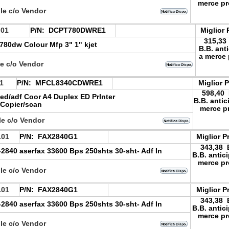
merce pr
le c/o Vendor
.01
P/N:
DCPT780DWRE1
Miglior 
315,33
780dw Colour Mfp 3" 1" kjet
B.B. ant
a merce 
le c/o Vendor
1
P/N:
MFCL8340CDWRE1
Miglior 
598,40
ed/adf Coor A4 Duplex ED PrInter
B.B. antic
 Copier/scan
merce p
le c/o Vendor
.01
P/N:
FAX2840G1
Miglior P
343,38
-2840 aserfax 33600 Bps 250shts 30-sht- Adf In
B.B. antic
merce pr
le c/o Vendor
.01
P/N:
FAX2840G1
Miglior P
343,38
-2840 aserfax 33600 Bps 250shts 30-sht- Adf In
B.B. antic
merce pr
le c/o Vendor