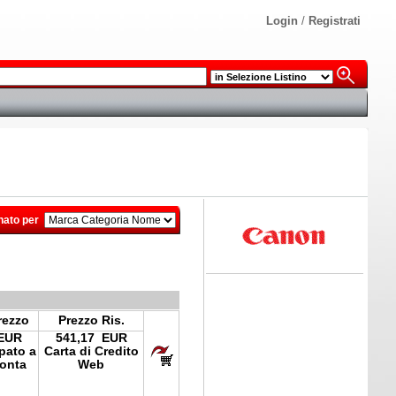
Login
/
Registrati
nato per
rezzo
Prezzo Ris.
 EUR
541,17 EUR
ipato a
Carta di Credito
onta
Web