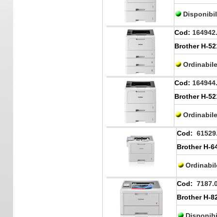
Disponibi
Cod:
164942
Brother H-5
Ordinabil
Cod:
164944
Brother H-5
Ordinabil
Cod:
61529
Brother H-6
Ordinabi
Cod:
7187.
Brother H-
Disponibi