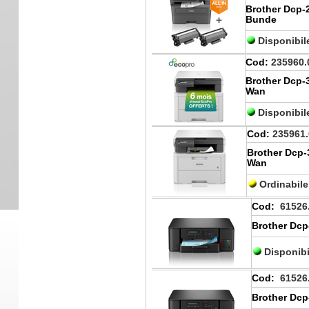
Brother Dcp
Bunde
Disponibil
Cod:
235960.
Brother Dcp
Wan
Disponibil
Cod:
235961.
Brother Dcp
Wan
Ordinabil
Cod:
61526
Brother Dcp
Disponibi
Cod:
61526
Brother Dcp