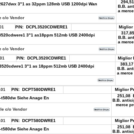
294,5
-2627dwx 3"1 as 32ppm 128mb USB 1200dpi Wan
B.B. ant
a merce
e c/o Vendor
01
P/N:
DCPL3520CDWERE1
Miglior
317,8
-3520cdwere1 3"1 as18ppm 512mb USB 2400dpi
B.B. an
a merce
e c/o Vendor
01
P/N:
DCPL3520CDWRE1
Miglior
383,1
-3520cdwre1 3"1 as 18ppm 512mb USB 2400dpi
B.B. ant
a merce
e
.01
P/N:
DCPT580DWRE1
Miglior P
251,08
-t580dw Siehe Anage En
B.B. antic
merce pr
le c/o Vendor
.01
P/N:
DCPT580DWRE1
Miglior P
251,08
-t580dw Siehe Anage En
B.B. antic