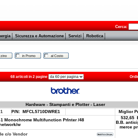
Cerca:
ergia
Sicurezza e Automazione
Servizi
Robotica
zino
in Promo
al Costo
68 articoli in 2 pagine
Ordi
Hardware - Stampanti e Plotter - Laser
01
P/N:
MFCL5710DWRE1
Miglior P
532,65
n-1 Monochrome Multifunction PrInter /48
B.B. antic
network/w
merce pr
le c/o Vendor