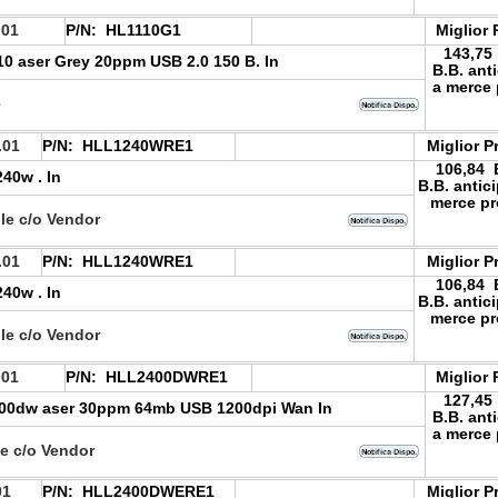
.01
P/N:
HL1110G1
Miglior 
143,75
10 aser Grey 20ppm USB 2.0 150 B. In
B.B. ant
a merce 
e
.01
P/N:
HLL1240WRE1
Miglior P
106,84
240w . In
B.B. antic
merce pr
le c/o Vendor
.01
P/N:
HLL1240WRE1
Miglior P
106,84
240w . In
B.B. antic
merce pr
le c/o Vendor
.01
P/N:
HLL2400DWRE1
Miglior 
127,45
400dw aser 30ppm 64mb USB 1200dpi Wan In
B.B. ant
a merce 
le c/o Vendor
01
P/N:
HLL2400DWERE1
Miglior P