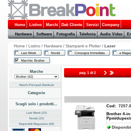
Home
Listino
Marchi
Dati Cliente
Servizi
Company
Hardware
Software
Fotografia
Telefonia
Audio Video
En
Home
/
Listino
/
Hardware
/
Stampanti e Plotter
/
Laser
Last Week
Novità
Consegna Immediata
a Magaz
Marchio: Brother
Marche
pag. 1 di 2
Marchi Principali Distribuiti
Categorie
Scegli solo i prodotti...
Cod:
7257.
Last Week (15)
Brother 4-i
Ppm/dupex/
Novità (15)
Disponibili Magazzino (46)
Disponibi