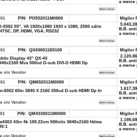
a merce 
e
.01
P/N:
PO552011M0000
Miglior 
5.043,2
-5502 55", VA 1920x1080 1920 x 1080, 2500 cd/m
B.B. ant
 NTSC, DP, HDMI, VGA, RS232
a merce 
e
.01
P/N:
QX430011E0100
Miglior 
2.120,8
blic Display 43" QX-43
B.B. ant
840x2160 Mva 500cd D-sub DVI-D HDMI Dp
a merce 
le c/o Vendor
.01
P/N:
QM652011M0000
Miglior 
1.617,3
-6502 65in 3840 X 2160 350cd D-sub HDMI Dp In
B.B. ant
a merce 
le c/o Vendor
.01
P/N:
QM4330011M0000
Miglior 
1.195,6
4303 43in 4k 109.22cm 500nits 3840x2160 Hdma
B.B. ant
00:1
a merce 
e c/o Vendor