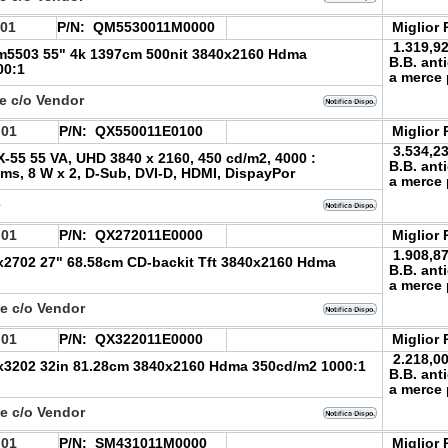
.01
P/N:
QM5530011M0000
Miglior 
1.319,9
5503 55" 4k 1397cm 500nit 3840x2160 Hdma
B.B. ant
00:1
a merce 
e c/o Vendor
.01
P/N:
QX550011E0100
Miglior 
3.534,2
55 55 VA, UHD 3840 x 2160, 450 cd/m2, 4000 :
B.B. ant
5 ms, 8 W x 2, D-Sub, DVI-D, HDMI, DispayPor
a merce 
e
.01
P/N:
QX272011E0000
Miglior 
1.908,8
2702 27" 68.58cm CD-backit Tft 3840x2160 Hdma
B.B. ant
a merce 
le c/o Vendor
.01
P/N:
QX322011E0000
Miglior 
2.218,0
3202 32in 81.28cm 3840x2160 Hdma 350cd/m2 1000:1
B.B. ant
a merce 
le c/o Vendor
.01
P/N:
SM431011M0000
Miglior 