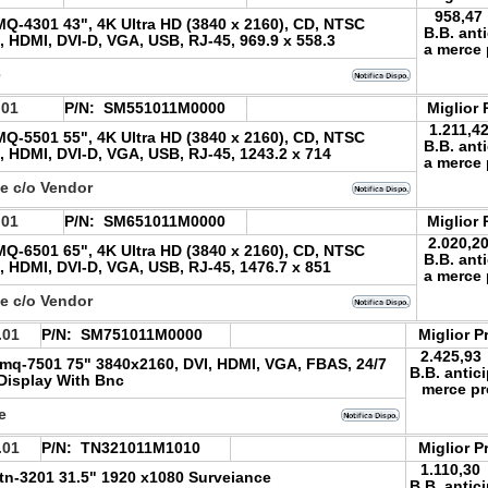
958,47
-4301 43", 4K Ultra HD (3840 x 2160), CD, NTSC
B.B. ant
, HDMI, DVI-D, VGA, USB, RJ-45, 969.9 x 558.3
a merce 
e
.01
P/N:
SM551011M0000
Miglior 
1.211,4
-5501 55", 4K Ultra HD (3840 x 2160), CD, NTSC
B.B. ant
, HDMI, DVI-D, VGA, USB, RJ-45, 1243.2 x 714
a merce 
le c/o Vendor
.01
P/N:
SM651011M0000
Miglior 
2.020,2
-6501 65", 4K Ultra HD (3840 x 2160), CD, NTSC
B.B. ant
, HDMI, DVI-D, VGA, USB, RJ-45, 1476.7 x 851
a merce 
le c/o Vendor
.01
P/N:
SM751011M0000
Miglior P
2.425,93
q-7501 75" 3840x2160, DVI, HDMI, VGA, FBAS, 24/7
B.B. antic
Display With Bnc
merce pr
le
.01
P/N:
TN321011M1010
Miglior P
1.110,30
n-3201 31.5" 1920 x1080 Surveiance
B.B. antic