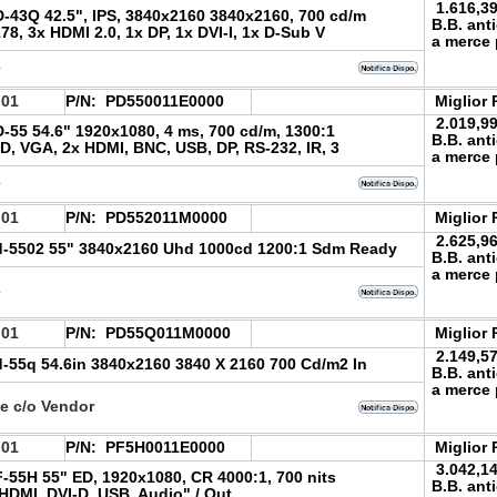
1.616,3
-43Q 42.5", IPS, 3840x2160 3840x2160, 700 cd/m
B.B. ant
78, 3x HDMI 2.0, 1x DP, 1x DVI-I, 1x D-Sub V
a merce 
e
.01
P/N:
PD550011E0000
Miglior 
2.019,9
55 54.6" 1920x1080, 4 ms, 700 cd/m, 1300:1
B.B. ant
-D, VGA, 2x HDMI, BNC, USB, DP, RS-232, IR, 3
a merce 
e
.01
P/N:
PD552011M0000
Miglior 
2.625,9
-5502 55" 3840x2160 Uhd 1000cd 1200:1 Sdm Ready
B.B. ant
a merce 
e
.01
P/N:
PD55Q011M0000
Miglior 
2.149,5
-55q 54.6in 3840x2160 3840 X 2160 700 Cd/m2 In
B.B. ant
a merce 
le c/o Vendor
.01
P/N:
PF5H0011E0000
Miglior 
3.042,1
55H 55" ED, 1920x1080, CR 4000:1, 700 nits
B.B. ant
HDMI, DVI-D, USB, Audio" / Out