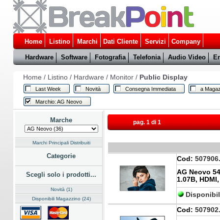
Home
Listino
Marchi
Dati Cliente
Servizi
Company
Hardware
Software
Fotografia
Telefonia
Audio Video
En
Home
/
Listino
/
Hardware
/
Monitor
/
Public Display
Last Week
Novità
Consegna Immediata
a Magaz
Marchio: AG Neovo
Marche
pag. 1 di 1
Marchi Principali Distribuiti
Categorie
Cod:
507906
AG Neovo 54.
Scegli solo i prodotti...
1.07B, HDMI,
Novità (1)
Disponibi
Disponibili Magazzino (24)
Cod:
507902