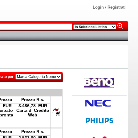
Login
/
Registrati
nato per
Prezzo
Prezzo Ris.
7 EUR
3.486,78 EUR
icipato
Carta di Credito
pronta
Web
Prezzo
Prezzo Ris.
0 EUR
2.533,60 EUR