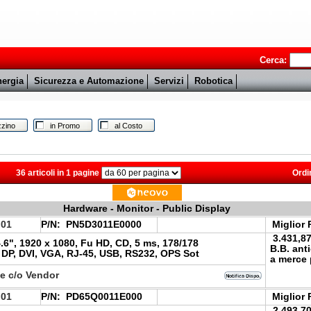
Cerca:
ergia
Sicurezza e Automazione
Servizi
Robotica
zino
in Promo
al Costo
36 articoli in 1 pagine
Ordi
Hardware - Monitor - Public Display
.01
P/N:
PN5D3011E0000
Miglior 
3.431,8
6", 1920 x 1080, Fu HD, CD, 5 ms, 178/178
B.B. ant
 DP, DVI, VGA, RJ-45, USB, RS232, OPS Sot
a merce 
le c/o Vendor
.01
P/N:
PD65Q0011E000
Miglior 
2.493,7