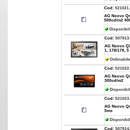
Cod:
521021
AG Neovo Qm
500cd/m2 40
Disponibil
Cod:
507913
AG Neovo QX-
1, 178/178, 
Ordinabil
Cod:
521022
AG Neovo Qx
300cd/m2
Disponibi
Cod:
521023
AG Neovo Qx
5ms
Disponibi
Cod:
507914