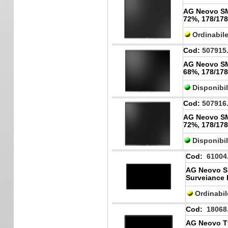
AG Neovo SMQ
72%, 178/178
Ordinabil
Cod:
507915
AG Neovo SMQ
68%, 178/178
Disponibi
Cod:
507916
AG Neovo SMQ
72%, 178/178
Disponibi
Cod:
61004
AG Neovo Sm
Surveiance 
Ordinabi
Cod:
18068
AG Neovo Tt