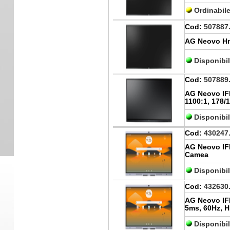
Ordinabil
Cod:
507887
AG Neovo Hm
Disponibi
Cod:
507889
AG Neovo IFP
1100:1, 178/
Disponibi
Cod:
430247
AG Neovo IFP
Camea
Disponibi
Cod:
432630
AG Neovo IF
5ms, 60Hz, H
Disponibi