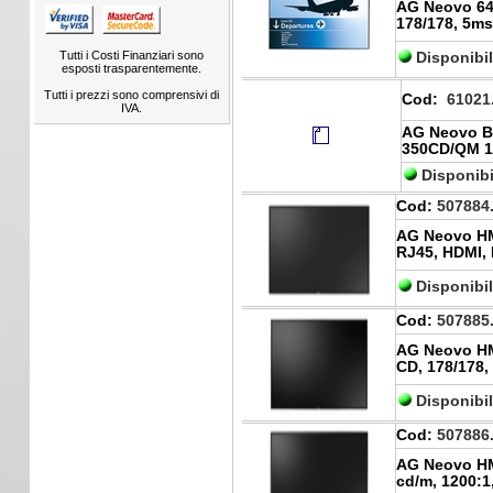
AG Neovo 64.
178/178, 5ms
Tutti i Costi Finanziari sono
Disponibi
esposti trasparentemente.
Tutti i prezzi sono comprensivi di
Cod:
61021
IVA.
AG Neovo B
350CD/QM 1
Disponibi
Cod:
507884
AG Neovo HM
RJ45, HDMI, 
Disponibi
Cod:
507885
AG Neovo HMQ
CD, 178/178,
Disponibi
Cod:
507886
AG Neovo HMQ
cd/m, 1200:1