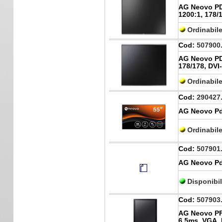
AG Neovo PD
1200:1, 178/1
Ordinabil
Cod:
507900
AG Neovo PD-
178/178, DVI
Ordinabil
Cod:
290427
AG Neovo Pd
Ordinabil
Cod:
507901
AG Neovo Pd
Disponibi
Cod:
507903
AG Neovo PF-
6.5ms, VGA, 