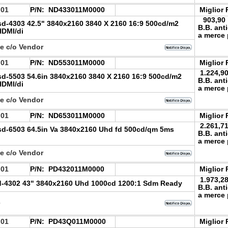
.01
P/N:
ND433011M0000
Miglior 
903,90
d-4303 42.5" 3840x2160 3840 X 2160 16:9 500cd/m2
B.B. ant
HDMI/di
a merce 
le c/o Vendor
.01
P/N:
ND553011M0000
Miglior 
1.224,9
d-5503 54.6in 3840x2160 3840 X 2160 16:9 500cd/m2
B.B. ant
HDMI/di
a merce 
le c/o Vendor
.01
P/N:
ND653011M0000
Miglior 
2.261,7
d-6503 64.5in Va 3840x2160 Uhd fd 500cd/qm 5ms
B.B. ant
a merce 
le c/o Vendor
.01
P/N:
PD432011M0000
Miglior 
1.973,2
-4302 43" 3840x2160 Uhd 1000cd 1200:1 Sdm Ready
B.B. ant
a merce 
e
.01
P/N:
PD43Q011M0000
Miglior 