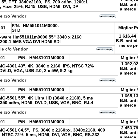
5", TFT, 3840x2160, IPS, 700 cd/m, 1200:1
B.B. ant
, Haze 25%, RJ45, USB, HDMI, DVI, DP
a merce 
le c/o Vendor
P/N:
HM551011M0000-
.01
Miglior P
STD
1.616,44
-ware Hm551011m0000 55" 3840 x 2160
B.B. antic
200:1 5MS VGA DVI HDMI SDI
merce pr
le c/o Vendor
.01
P/N:
HM431011M0000
Miglior 
1.392,0
Q-4301 43", 4K, 3840 x 2160, IPS, NTSC 72%
B.B. ant
DVI-D, VGA, USB 2.0, 2 x 5W, 9.2 kg
a merce 
le c/o Vendor
.01
P/N:
HM551011M0000
Miglior 
1.665,1
-5501 55", 4K Ultra HD (3840 x 2160), 5 ms
B.B. ant
 350 cd/m, HDMI, DVI-D, USB, VGA, BNC, RJ-4
a merce 
le c/o Vendor
.01
P/N:
HM651011M0000
Miglior 
2.453,7
-6501 64.5", IPS, 3840 x 2160px, 3840x2160, 400
B.B. ant
, NTSC 72%, 5 ms, HDMI, DVI, VGA, BNC, RS-232
a merce 