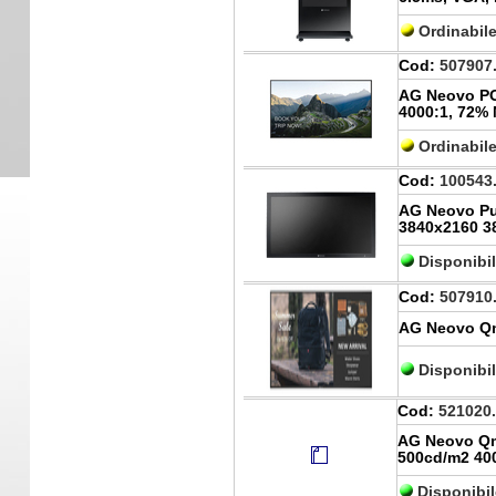
Ordinabil
Cod:
507907
AG Neovo PO
4000:1, 72%
Ordinabil
Cod:
100543
AG Neovo Pu
3840x2160 3
Disponibi
Cod:
507910
AG Neovo Qm
Disponibi
Cod:
521020
AG Neovo Qm
500cd/m2 40
Disponibil