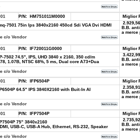
e
.01
P/N:
HM751011M0000
Miglior 
2.929,5
q-7501 75in Ips 3840x2160 450cd Sdi VGA Dvi HDMI
B.B. ant
a merce 
le c/o Vendor
.01
P/N:
IF720011G0000
Miglior 
3.422,9
-7502 74.5", IPS, UHD 3840 x 2160, 350 cd/m
B.B. ant
178, 1.07B, NTSC 68%, 5 ms, Dual core A73+Dua
a merce 
le c/o Vendor
.01
P/N:
IFP6504P
Miglior 
2.358,9
6504P 64.5" IPS 3840X2160 with Buit-In AI
B.B. ant
a merce 
le c/o Vendor
.01
P/N:
IFP7504P
Miglior 
2.735,9
P7504P 75" 3840x2160
B.B. ant
DMI, USB-C, USB-A Hub, Ethernet, RS-232, Speaker
a merce 
le c/o Vendor