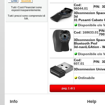
Cod:
P/N:
3D
Tutti i Costi Finanziari sono
96044.01
esposti trasparentemente.
3Dconnexion Spac
Tutti i prezzi sono comprensivi di
3d
IVA.
31 Pusanti Cabato
Disponibile c/o 
P/N
Cod:
168633.01
700
3Dconnexion Space
Bluetooth Prof
3d-naviLGAtion - W
Disponibile c/o 
Cod:
P/N:
3D
607.01
3Dconnexion Univer
Ordinabile
pag. 1 di 1
Info
Help