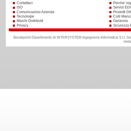
Contattaci
Perche' reg
ISO
Servizi EDI 
Comunicazioni Azienda
Prodotti Dif
Tecnologie
Colli Manc
Marchi Distribuiti
Garanzia
Privacy
Sicurezza 
Breakpoint Dipartimento di INTERSYSTEM Ingegneria Informatica S.r.l
.
So
viet