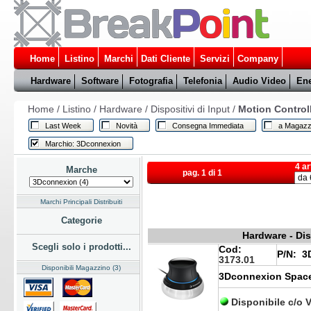
Home
Listino
Marchi
Dati Cliente
Servizi
Company
Hardware
Software
Fotografia
Telefonia
Audio Video
Ene
Home
/
Listino
/
Hardware
/
Dispositivi di Input
/
Motion Control
Last Week
Novità
Consegna Immediata
a Magazz
Marchio: 3Dconnexion
4 ar
Marche
pag. 1 di 1
Marchi Principali Distribuiti
Categorie
Hardware - Dis
Scegli solo i prodotti...
Cod:
P/N:
3D
3173.01
Disponibili Magazzino (3)
3Dconnexion Spac
Disponibile c/o 