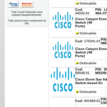
Ordinabile
Cod:
P/N:
LI
Tutti i Costi Finanziari sono
44243.01
48A-3Y
esposti trasparentemente.
Cisco Catayst Essen
Tutti i prezzi sono comprensivi di
Switch (48
IVA.
Porte)
Ordinabile
P/N
Cod:
175341.01
48E
Cisco Catayst Essen
Switch (48
Porte)
Ordinabile
Cod:
P/N:
DC
58548.01
M93XK
Cisco Dcnm San Ad
Switch-based En
Ordinabile
P/N
Cod:
501069.01
C92