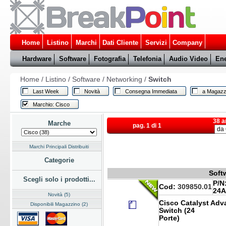
Home
Listino
Marchi
Dati Cliente
Servizi
Company
Hardware
Software
Fotografia
Telefonia
Audio Video
Ene
Home
/
Listino
/
Software
/
Networking
/
Switch
Last Week
Novità
Consegna Immediata
a Magazz
Marchio: Cisco
38 a
Marche
pag. 1 di 1
Marchi Principali Distribuiti
Categorie
Soft
Scegli solo i prodotti...
P/N
Cod:
309850.01
24A
Novità (5)
Cisco Catalyst Adva
Disponibili Magazzino (2)
Switch (24
Porte)