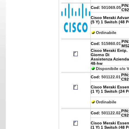
P/N
Cod:
501069.05
C92
Cisco Meraki Advant
(5 Y) 1 Switch (48 
Ordinabile
P/N
Cod:
515860.01
MS2
Cisco Meraki Entp. 
Giorno Di
Assistenza Azienda
48-hw
Disponibile c/o 
P/N
Cod:
501122.01
C92
Cisco Meraki Essent
(1 Y) 1 Switch (24 
Ordinabile
P/N
Cod:
501122.02
C92
Cisco Meraki Essent
(1 Y) 1 Switch (48 