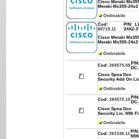
Cisco Meraki Ms355
Meraki Ms355-24x2
Ordinabile
Cod:
P/N:
LI
80719.11
24X2-3
Cisco Meraki Ms355
Meraki Ms355-24x2
Ordinabile
P/N
Cod:
284575.09
DC-
Cisco Spna Dcn
Security Add On Li
Ordinabile
P/N
Cod:
284575.10
DC-
Cisco Spna Dcn
Security Lic. N9k F
Ordinabile
P/N
Cod:
261336.11
N5K