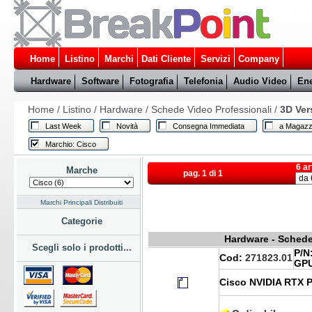
Home
Listino
Marchi
Dati Cliente
Servizi
Company
Hardware
Software
Fotografia
Telefonia
Audio Video
Ene
Home
/
Listino
/
Hardware
/
Schede Video Professionali
/
3D Ve
Last Week
Novità
Consegna Immediata
a Magazz
Marchio: Cisco
6 ar
Marche
pag. 1 di 1
Marchi Principali Distribuiti
Categorie
Hardware - Schede
Scegli solo i prodotti...
P/N
Cod:
271823.01
GPU
Cisco NVIDIA RTX P