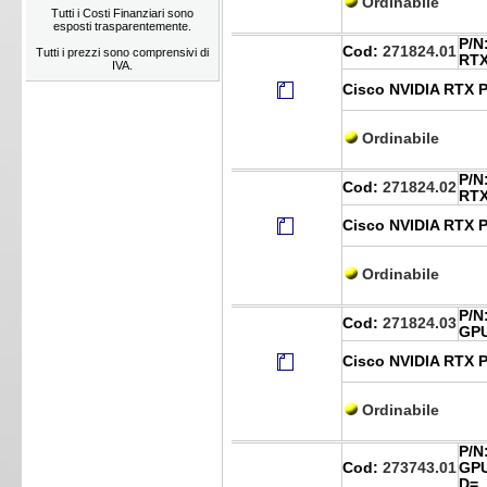
Ordinabile
Tutti i Costi Finanziari sono
esposti trasparentemente.
P/N
Cod:
271824.01
Tutti i prezzi sono comprensivi di
RTX
IVA.
Cisco NVIDIA RTX P
Ordinabile
P/N
Cod:
271824.02
RTX
Cisco NVIDIA RTX P
Ordinabile
P/N
Cod:
271824.03
GPU
Cisco NVIDIA RTX P
Ordinabile
P/N
Cod:
273743.01
GPU
D=