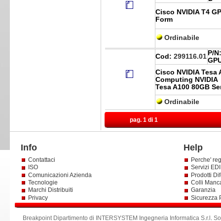
Cisco NVIDIA T4 G
Form
Ordinabile
P/N
Cod:
299116.01
GPU
Cisco NVIDIA Tesa
Computing NVIDIA
Tesa A100 80GB Se
Ordinabile
pag. 1 di 1
Info
Help
Contattaci
Perche' reg
ISO
Servizi EDI 
Comunicazioni Azienda
Prodotti Dif
Tecnologie
Colli Manc
Marchi Distribuiti
Garanzia
Privacy
Sicurezza 
Breakpoint Dipartimento di INTERSYSTEM Ingegneria Informatica S.r.l
.
So