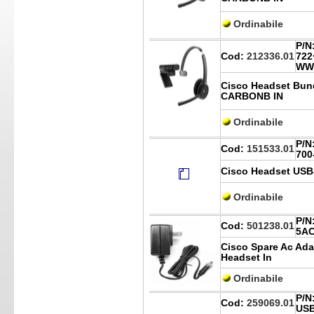
Ordinabile
P/N
Cod:
212336.01
722
WW
Cisco Headset Bu
CARBONB IN
Ordinabile
P/N
Cod:
151533.01
700
Cisco Headset USB-
Ordinabile
P/N
Cod:
501238.01
5A
Cisco Spare Ac Adap
Headset In
Ordinabile
P/N
Cod:
259069.01
US