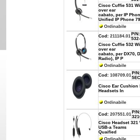
Cisco Cuffie 531 Wi
over ear
cabato, per IP Pho
Unified IP Phone 7
Ordinabile
P/N:
Cod:
211184.01
532
Cisco Cuffie 532 W
over ear
cabato, per DX70, 
Radio), IP P
Ordinabile
P/N
Cod:
108709.01
5EC
Cisco Ear Cushion 
Headsets In
Ordinabile
P/N
Cod:
207551.01
321
Cisco Headset 321 
USB-a Teams
Quaified
Ordinabile