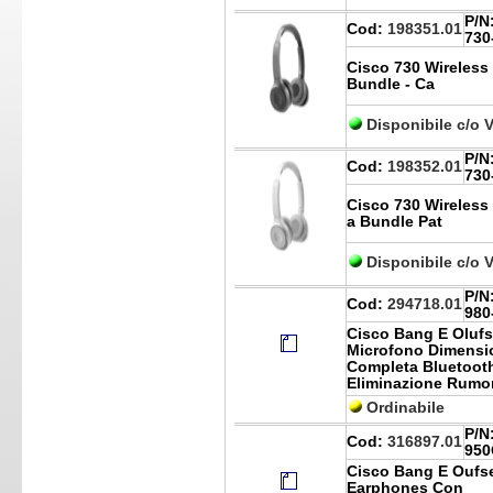
P/N
Cod:
198351.01
730
Cisco 730 Wireless
Bundle - Ca
Disponibile c/o 
P/N
Cod:
198352.01
730
Cisco 730 Wireless
a Bundle Pat
Disponibile c/o 
P/N
Cod:
294718.01
980
Cisco Bang E Olufs
Microfono Dimensi
Completa Bluetooth
Eliminazione Rumo
Ordinabile
P/N
Cod:
316897.01
950
Cisco Bang E Oufse
Earphones Con