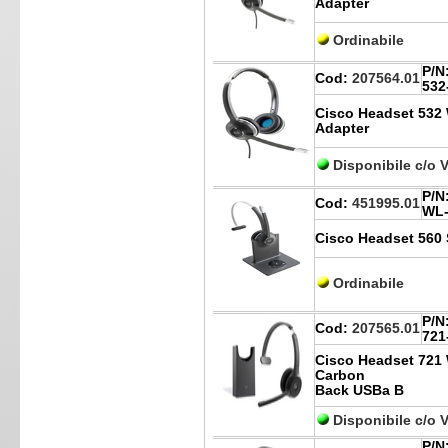
Adapter
Ordinabile
P/N
Cod:
207564.01
532
Cisco Headset 532 
Adapter
Disponibile c/o 
P/N
Cod:
451995.01
WL-
Cisco Headset 560 
Ordinabile
P/N
Cod:
207565.01
721
Cisco Headset 721 
Carbon
Back USBa B
Disponibile c/o 
P/N