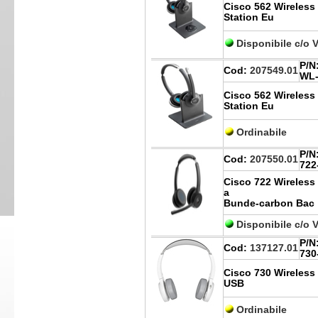
Cisco 562 Wireless
Station Eu
Disponibile c/o 
P/N
Cod:
207549.01
WL-
Cisco 562 Wireless
Station Eu
Ordinabile
P/N
Cod:
207550.01
722
Cisco 722 Wireless
a
Bunde-carbon Bac
Disponibile c/o 
P/N
Cod:
137127.01
730
Cisco 730 Wireless
USB
Ordinabile