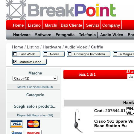
Home
Listino
Marchi
Dati Cliente
Servizi
Company
Hardware
Software
Fotografia
Telefonia
Audio Video
Ene
Home
/
Listino
/
Hardware
/
Audio Video
/
Cuffie
Last Week
Novità
Consegna Immediata
a Magazz
Marchio: Cisco
42 a
Marche
pag. 1 di 1
Marchi Principali Distribuiti
Categorie
Hardw
Scegli solo i prodotti...
P/N
Cod:
207544.01
WL-
Disponibili Magazzino (10)
Cisco 561 Spare Wi
Base Station Eu