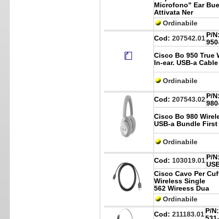
Microfono" Ear Bu
Attivata Ner
Ordinabile
P/N
Cod:
207542.01
950
Cisco Bo 950 True 
In-ear. USB-a Cable
Ordinabile
P/N
Cod:
207543.02
980
Cisco Bo 980 Wirel
USB-a Bundle First
Ordinabile
P/N
Cod:
103019.01
US
Cisco Cavo Per Cuf
Wireless Single
562 Wireess Dua
Ordinabile
P/N:
Cod:
211183.01
531