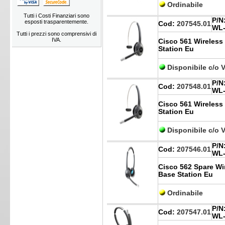
Ordinabile
Tutti i Costi Finanziari sono
P/N
esposti trasparentemente.
Cod:
207545.01
WL-
Tutti i prezzi sono comprensivi di
IVA.
Cisco 561 Wireless
Station Eu
Disponibile c/o 
P/N
Cod:
207548.01
WL-
Cisco 561 Wireless
Station Eu
Disponibile c/o 
P/N
Cod:
207546.01
WL-
Cisco 562 Spare Wi
Base Station Eu
Ordinabile
P/N
Cod:
207547.01
WL-