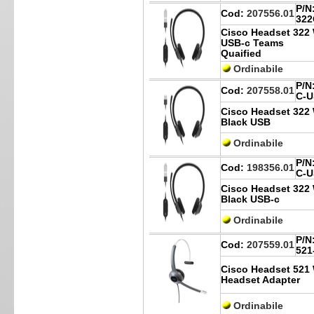
P/N
Cod:
207556.01
322
Cisco Headset 322 
USB-c Teams
Quaified
Ordinabile
P/N
Cod:
207558.01
C-U
Cisco Headset 322 
Black USB
Ordinabile
P/N
Cod:
198356.01
C-
Cisco Headset 322 
Black USB-c
Ordinabile
P/N
Cod:
207559.01
521
Cisco Headset 521 
Headset Adapter
Ordinabile