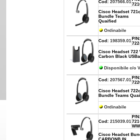
Cod:
207566.01
721
Cisco Headset 721q
Bundle Teams
Quaified
Ordinabile
P/N
Cod:
198359.01
722
Cisco Headset 722
Carbon Black USBa
Disponibile c/o 
P/N
Cod:
207567.01
722
Cisco Headset 722q
Bundle Teams Quai
Ordinabile
P/N
Cod:
215039.01
721
WW
Cisco Headset Bu
CARBONB IN