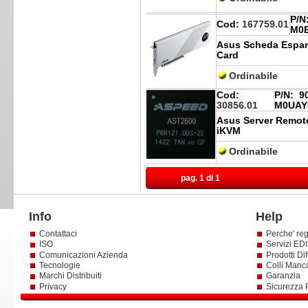
P/N
Cod:
167759.01
M0
Asus Scheda Espan
Card
Ordinabile
Cod:
P/N:
90
30856.01
M0UAY
Asus Server Remo
iKVM
Ordinabile
pag. 1 di 1
Info
Help
Contattaci
Perche' reg
ISO
Servizi EDI 
Comunicazioni Azienda
Prodotti Dif
Tecnologie
Colli Manc
Marchi Distribuiti
Garanzia
Privacy
Sicurezza 