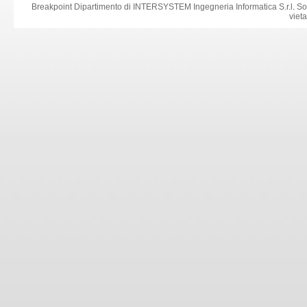
Breakpoint Dipartimento di INTERSYSTEM Ingegneria Informatica S.r.l
.
So
viet