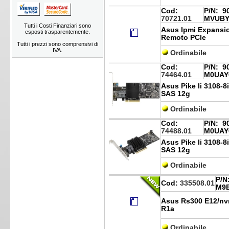
Cod:
P/N:
90
70721.01
MVUBY
Tutti i Costi Finanziari sono
Asus Ipmi Expansi
esposti trasparentemente.
Remoto PCIe
Tutti i prezzi sono comprensivi di
IVA.
Ordinabile
Cod:
P/N:
90
74464.01
M0UAY
Asus Pike Ii 3108-8i
SAS 12g
Ordinabile
Cod:
P/N:
90
74488.01
M0UAY
Asus Pike Ii 3108-8
SAS 12g
Ordinabile
P/N
Cod:
335508.01
M9
Asus Rs300 E12/nvm
R1a
Ordinabile