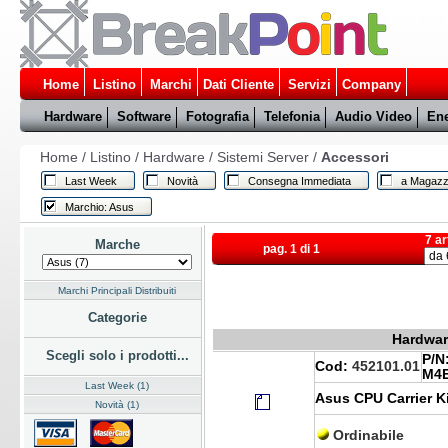
Home
Listino
Marchi
Dati Cliente
Servizi
Company
Hardware
Software
Fotografia
Telefonia
Audio Video
Ene
Home
/
Listino
/
Hardware
/
Sistemi Server
/
Accessori
Last Week
Novità
Consegna Immediata
a Magazz
Marchio: Asus
7 ar
Marche
pag. 1 di 1
Marchi Principali Distribuiti
Categorie
Hardware
Scegli solo i prodotti...
P/N
Cod:
452101.01
M4
Last Week (1)
Asus CPU Carrier K
Novità (1)
Ordinabile