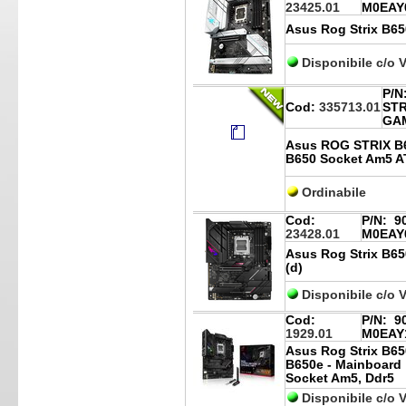
23425.01
M0EAY
Asus Rog Strix B65
Disponibile c/o 
P/N
Cod:
335713.01
STR
GAM
Asus ROG STRIX B
B650 Socket Am5 A
Ordinabile
Cod:
P/N:
90
23428.01
M0EAY
Asus Rog Strix B65
(d)
Disponibile c/o 
Cod:
P/N:
90
1929.01
M0EAY
Asus Rog Strix B6
B650e - Mainboard
Socket Am5, Ddr5
Disponibile c/o 