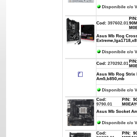
Disponibile c/o 
P/N
Cod:
397602.01
90M
M0
Asus Mb Rog Cross
Extreme,lga1718,x
Disponibile c/o 
P/N
Cod:
270292.01
M0
Asus Mb Rog Strix 
Am5,b850,mb
Disponibile c/o 
Cod:
P/N:
90
9790.01
M0EAY
Asus Mb Socket A
Disponibile c/o 
Cod:
P/N:
90