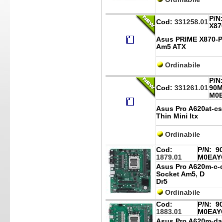
P/N
Cod:
331258.01
X87
Asus PRIME X870-P
Am5 ATX
Ordinabile
P/N
Cod:
331261.01
90
M0
Asus Pro A620at-c
Thin Mini Itx
Ordinabile
Cod:
P/N:
90
1879.01
M0EAY
Asus Pro A620m-c-
Socket Am5, D
Dr5
Ordinabile
Cod:
P/N:
90
1883.01
M0EAY
Asus Pro A620m-d