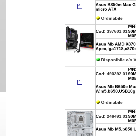
Asus B850m Max GA
micro ATX
Ordinabile
P/N
Cod:
397601.01
90M
M0
Asus Mb AMD X870e
Apex,lga1718,x870
Disponibile c/o 
P/N
Cod:
490392.01
90M
M0
Asus Mb B650e Max
W,m5,b650,USB10g,
Ordinabile
P/N
Cod:
246491.01
90
M0
Asus Mb M5,b850,U