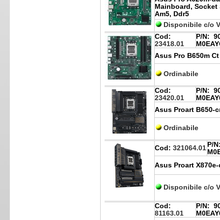
Mainboard, Socket
Am5, Ddr5
Disponibile c/o 
Cod:
P/N:
90
23418.01
M0EAY
Asus Pro B650m Ct
Ordinabile
Cod:
P/N:
90
23420.01
M0EAY
Asus Proart B650-cr
Ordinabile
P/N
Cod:
321064.01
M0
Asus Proart X870e-c
Disponibile c/o 
Cod:
P/N:
90
81163.01
M0EAY