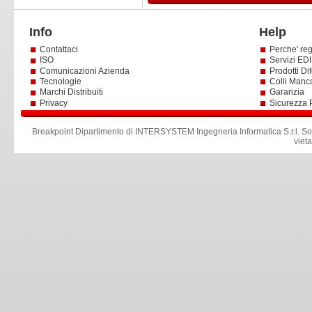
Info
Help
Contattaci
Perche' reg
ISO
Servizi EDI 
Comunicazioni Azienda
Prodotti Dif
Tecnologie
Colli Manc
Marchi Distribuiti
Garanzia
Privacy
Sicurezza 
Breakpoint Dipartimento di INTERSYSTEM Ingegneria Informatica S.r.l
.
So
viet