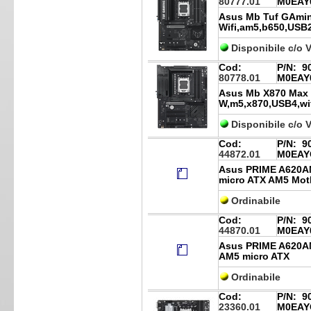
80777.01
M0EAY
Asus Mb Tuf GAmin
Wifi,am5,b650,USB2
Disponibile c/o 
Cod:
P/N:
90
80778.01
M0EAY
Asus Mb X870 Max 
W,m5,x870,USB4,wif
Disponibile c/o 
Cod:
P/N:
90
44872.01
M0EAY
Asus PRIME A620A
micro ATX AM5 Mot
Ordinabile
Cod:
P/N:
90
44870.01
M0EAY
Asus PRIME A620A
AM5 micro ATX
Ordinabile
Cod:
P/N:
90
23360.01
M0EAY