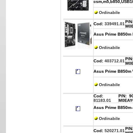
csm,m5,b850,USB1
Ordinabile
P/N
Cod:
339491.01
M0
Asus Prime B850m K
Ordinabile
P/N
Cod:
403712.01
M0
Asus Prime B850m W
Ordinabile
Cod:
P/N:
90
81183.01
M0EAY
Asus Prime B850m
Ordinabile
P/N
Cod:
520271.01