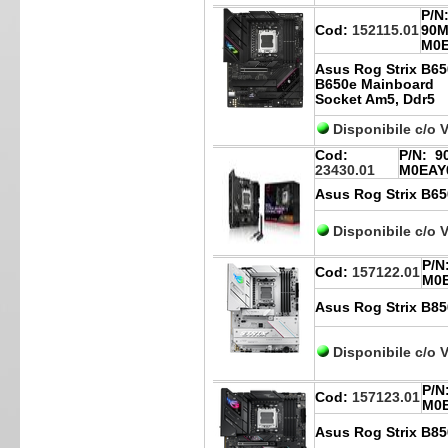
P/N
Cod:
152115.01
90M
M0
Asus Rog Strix B6
B650e Mainboard
Socket Am5, Ddr5
Disponibile c/o 
Cod:
P/N:
90
23430.01
M0EAY
Asus Rog Strix B65
Disponibile c/o 
P/N
Cod:
157122.01
M0
Asus Rog Strix B85
Disponibile c/o 
P/N
Cod:
157123.01
M0
Asus Rog Strix B85