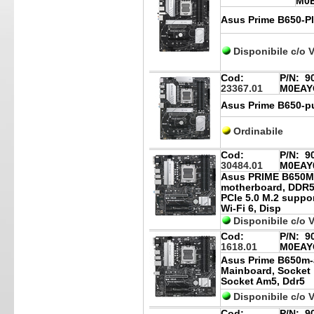
M0
Asus Prime B650-Pl
Disponibile c/o 
Cod:
P/N:
90
23367.01
M0EAY
Asus Prime B650-pu
Ordinabile
Cod:
P/N:
90
30484.01
M0EAY
Asus PRIME B650M
motherboard, DDR
PCIe 5.0 M.2 suppor
Wi-Fi 6, Disp
Disponibile c/o 
Cod:
P/N:
90
1618.01
M0EAY
Asus Prime B650m-
Mainboard, Socket
Socket Am5, Ddr5
Disponibile c/o 
Cod:
P/N:
90