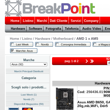
Home
Listino
Marchi
Dati Cliente
Servizi
Company
Hardware
Software
Fotografia
Telefonia
Audio Video
Ene
Home
/
Listino
/
Hardware
/
Motherboard
/
AMD 1 x AM5
Last Week
Novità
Consegna Immediata
a Magazz
Marchio: Asus
92
Marche
pag. 1 di 2
Marchi Principali Distribuiti
Categorie
Hardware
Scegli solo i prodotti...
P/N
Cod:
256436.01
90M
Last Week (1)
M0
Novità (7)
Asus AMD B650, GA
Disponibili Magazzino (59)
20g,mb,WiFi, Ddr5