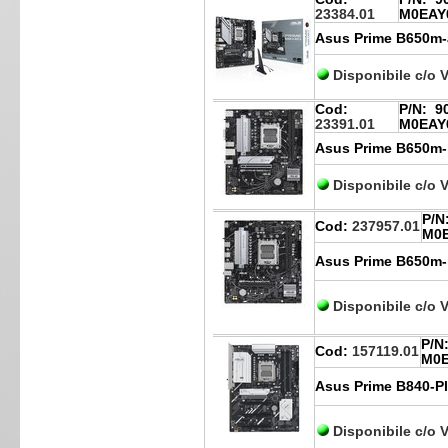
23384.01
M0EAY
Asus Prime B650m-a 
Disponibile c/o 
Cod:
P/N:
90
23391.01
M0EAY
Asus Prime B650m-k
Disponibile c/o 
P/N
Cod:
237957.01
M0
Asus Prime B650m-r
Disponibile c/o 
P/N
Cod:
157119.01
M0
Asus Prime B840-Pl
Disponibile c/o 