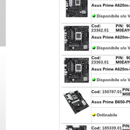
Asus Prime A620m-a
Disponibile c/o 
Cod:
P/N:
90
23362.01
M0EAY
Asus Prime A620m-e
Disponibile c/o 
Cod:
P/N:
90
23363.01
M0EAY
Asus Prime A620m-k
Disponibile c/o 
P/N
Cod:
150787.01
M0
Asus Prime B650-Pl
Ordinabile
P/N
Cod:
185339.01