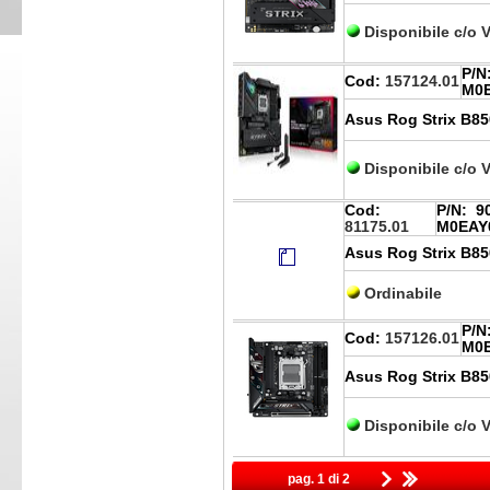
Disponibile c/o 
P/N
Cod:
157124.01
M0
Asus Rog Strix B85
Disponibile c/o 
Cod:
P/N:
90
81175.01
M0EAY
Asus Rog Strix B85
Ordinabile
P/N
Cod:
157126.01
M0
Asus Rog Strix B85
Disponibile c/o 
pag. 1 di 2