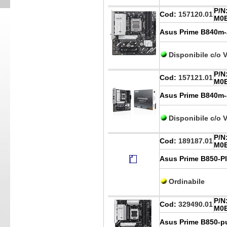
P/N
Cod:
157120.01
M0
Asus Prime B840m-a
Disponibile c/o 
P/N
Cod:
157121.01
M0
Asus Prime B840m-
Disponibile c/o 
P/N
Cod:
189187.01
M0
Asus Prime B850-Pl
Ordinabile
P/N
Cod:
329490.01
M0
Asus Prime B850-p