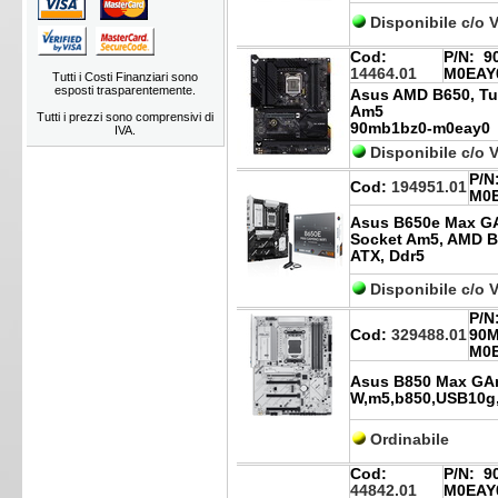
Disponibile c/o 
Cod:
P/N:
90
14464.01
M0EAY
Tutti i Costi Finanziari sono
esposti trasparentemente.
Asus AMD B650, Tu
Am5
Tutti i prezzi sono comprensivi di
90mb1bz0-m0eay0
IVA.
Disponibile c/o 
P/N
Cod:
194951.01
M0
Asus B650e Max GA
Socket Am5, AMD 
ATX, Ddr5
Disponibile c/o 
P/N
Cod:
329488.01
90M
M0
Asus B850 Max GAm
W,m5,b850,USB10g,
Ordinabile
Cod:
P/N:
90
44842.01
M0EAY