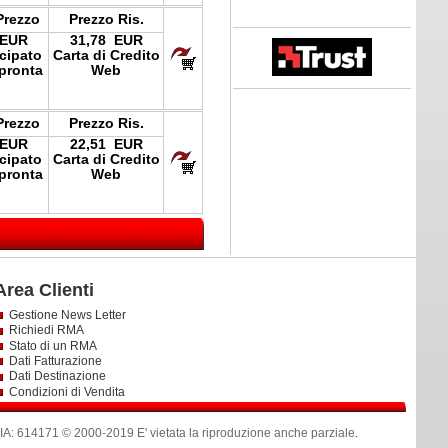
Prezzo
Prezzo Ris.
 EUR
31,78 EUR
icipato
Carta di Credito
pronta
Web
Prezzo
Prezzo Ris.
 EUR
22,51 EUR
icipato
Carta di Credito
pronta
Web
Area Clienti
Gestione News Letter
Richiedi RMA
Stato di un RMA
Dati Fatturazione
Dati Destinazione
Condizioni di Vendita
614171 © 2000-2019 E' vietata la riproduzione anche parziale
.