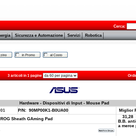
Cerca:
ergia
Sicurezza e Automazione
Servizi
Robotica
zino
in Promo
al Costo
3 articoli in 1 pagine
Ordi
Hardware - Dispositivi di Input - Mouse Pad
.01
P/N:
90MP00K1-B0UA00
Miglior 
31,28
 ROG Sheath GAming Pad
B.B. ant
a merce 
e