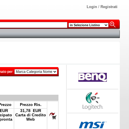
Login
/
Registrati
nato per
Prezzo
Prezzo Ris.
 EUR
31,78 EUR
icipato
Carta di Credito
pronta
Web