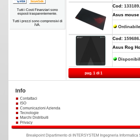
Cod:
133189
Tutti i Costi Finanziari sono
esposti trasparentemente.
Asus mouse
Tutti i prezzi sono comprensivi di
IVA.
Ordinabil
Cod:
159686
Asus Rog Ho
Disponibi
pag. 1 di 1
Info
Contattaci
ISO
Comunicazioni Azienda
Tecnologie
Marchi Distribuiti
Privacy
Breakpoint Dipartimento di INTERSYSTEM Ingegneria Informatica S