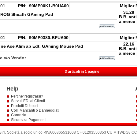
.01
P/N:
90MP00K1-B0UA00
Miglior 
31,28
 ROG Sheath GAming Pad
B.B. ant
a merce 
e
.01
P/N:
90MP0380-BPUA00
Miglior 
22,16
ne Ace Alim ab Edt. GAming Mouse Pad
B.B. ant
a merce 
le c/o Vendor
3 articoli in 1 pagine
Help
Perche' registrarsi?
Servizi EDI ai Clienti
Prodotti Difettosi
Colli Mancanti o Danneggiati
Garanzia
Sicurezza Pagamenti
.r.l
.
Società a socio unico P.IVA 00865531008 CF 01203550353 CU MITWDG8 CCIA: 