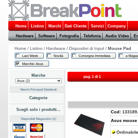
Home
Listino
Marchi
Dati Cliente
Servizi
Company
Hardware
Software
Fotografia
Telefonia
Audio Video
En
Home
/
Listino
/
Hardware
/
Dispositivi di Input
/
Mouse Pad
Last Week
Novità
Consegna Immediata
a Magaz
Marchio: Asus
Marche
pag. 1 di 1
Marchi Principali Distribuiti
Categorie
Scegli solo i prodotti...
Cod:
133189
Disponibili Magazzino (1)
Asus mouse
Ordinabil